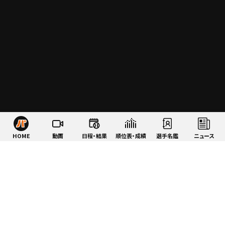
HOME
動画
日程・結果
順位表・成績
選手名鑑
ニュース
特集