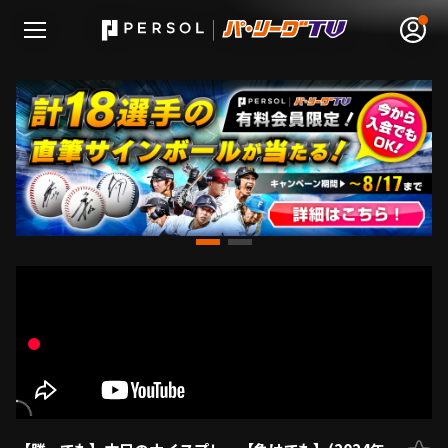
無料アカウント登録
ログイン
HOME
動画
日程･結果
順位表･成績
1軍公式戦
選手名鑑