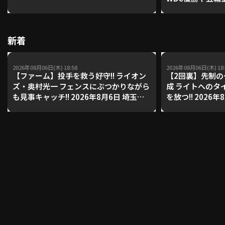
レーナーが登場【P'
【鴻江理論】【
利用規約
プライバシーポリシー
新着
運営会社
（別ウィンドウで開く）
よくある質問
2026年08月06日(木) 18:58
2026年08月06日(木) 18:
【ファーム】投手を救う好守!! ライオン
【2回裏】先制の
特定商取引法の表示
アルバイト募集
（別ウィンドウで開く
ズ・奥村光一 フェンスにぶつかりながら
成 ライトへのタ
も見事キャッチ!! 2026年8月6日 埼玉西
を放つ!! 2026
武ライオンズ 対 阪神タイガース
クホークス 対 
ーズ
動画を検索（選手・チーム・プレー内容…）