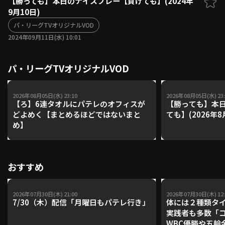
【勝っても】本日のナイスプレー【負けても】(2024年
9月10日)
ファーム東地区
選手名鑑トップ
ニュース
パ・リーグTVオリジナルVOD
北海道日本ハムファイターズ
ファーム中地区
2024年09月11日(水) 10:01
東北楽天ゴールデンイーグルス
ファーム西地区
埼玉西武ライオンズ
パ・リーグTVオリジナルVOD
千葉ロッテマリーンズ
設定
交流戦
オリックス・バファローズ
福岡ソフトバンクホークス
2026年08月05日(水) 23:10
2026年08月05日(水) 23:
【ろ】6連タオルにパテレのオフィスが
【勝っても】本日
どよめく【まとめるほどではないまと
ても】(2026年8
め】
おすすめ
2026年07月30日(木) 21:00
2026年07月30日(木) 12:
7/30（木）配信「月曜日もパテレ行き」
体には２種類タ
実践者も多数「
WBC優勝や五輪