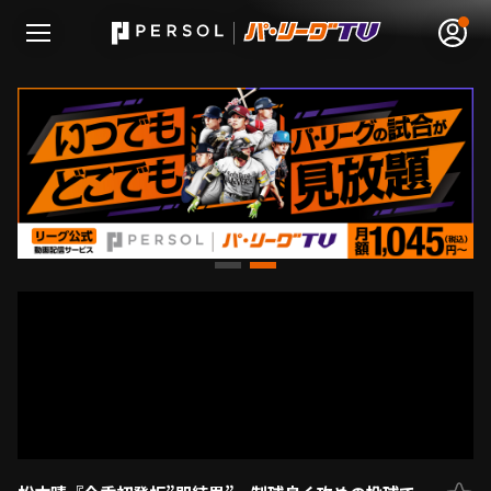
無料アカウント登録
ログイン
HOME
動画
日程･結果
順位表･成績
1軍公式戦
選手名鑑