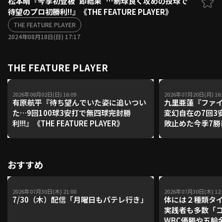
松本晴『今季初登板”即結果”…制球良く攻めの投球で
待望のプロ初勝利!!』《THE FEATURE PLAYER》
ファーム東地区
選手名鑑トップ
ニュース
THE FEATURE PLAYER
北海道日本ハムファイターズ
ファーム中地区
2024年08月18日(日) 17:17
東北楽天ゴールデンイーグルス
ファーム西地区
埼玉西武ライオンズ
THE FEATURE PLAYER
千葉ロッテマリーンズ
設定
交流戦
オリックス・バファローズ
福岡ソフトバンクホークス
2026年08月02日(日) 16:09
2026年07月20日(月) 16:
有原航平『待ち望んでいた姿に追いつい
九里亜蓮『ファイ
た…9回100球3安打で無四球完封勝
変幻自在の7回3安
利!!!』《THE FEATURE PLAYER》
敗止めた今季7勝目!
PLAYER》
おすすめ
2026年07月30日(木) 21:00
2026年07月30日(木) 12:
7/30（木）配信「月曜日もパテレ行き」
体には２種類タ
実践者も多数「
WBC優勝や五輪