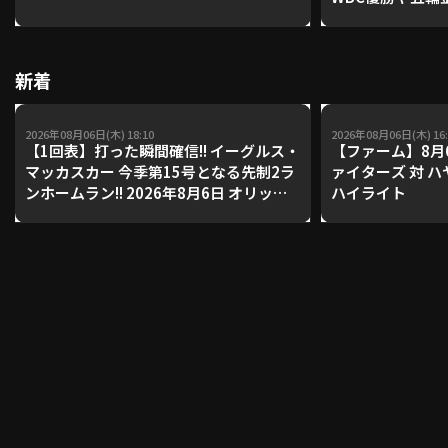
レーナーが登場【P'
【鴻江理論】【
利用規約
プライバシーポリシー
新着
運営会社
（別ウィンドウで開く）
よくある質問
2026年08月06日(木) 18:10
2026年08月06日(木) 16:
【1回表】打った瞬間確信!! イーグルス・
【ファーム】8月
特定商取引法の表示
アルバイト募集
（別ウィンドウで開く
マッカスカー 今季第15号となる先制2ラ
ァイターズ 対 
ンホームラン!! 2026年8月6日 オリック
ハイライト
ス・バファローズ 対 東北楽天ゴールデ
ンイーグルス
動画を検索（選手・チーム・プレー内容…）