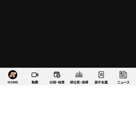
HOME
動画
日程・結果
順位表・成績
選手名鑑
ニュース
特集