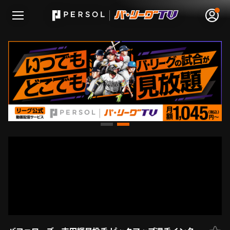
無料アカウント登録
ログイン
HOME
動画
日程･結果
順位表･成績
1軍公式戦
選手名鑑