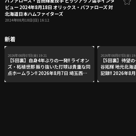
バファローズ・吉田輝星投手 ピックアップ選手インタ
ビュー 2024年8月18日 オリックス・バファローズ 対
ファーム東地区
選手名鑑トップ
北海道日本ハムファイターズ
ニュース
北海道日本ハムファイターズ
2024年08月18日(日) 16:12
ファーム中地区
東北楽天ゴールデンイーグルス
ファーム西地区
埼玉西武ライオンズ
新着
千葉ロッテマリーンズ
設定
交流戦
オリックス・バファローズ
2026年08月07日(金) 19:21
2026年08月07日(金) 19:
福岡ソフトバンクホークス
【5回裏】自身4年ぶりの一発!! ライオン
【5回裏】待望の
ズ・柘植世那 振り抜いた打球は貴重な同
谷拓輝 地元北海
点ホームラン!! 2026年8月7日 埼玉西武
記録!! 2026年
ライオンズ 対 福岡ソフトバンクホーク
ァイターズ 対 
ス
グルス