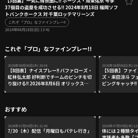
【3回裏】一気に得点圏に!! ホークス・周東佑京 今季
37個目の盗塁を成功させる!! 2024年8月18日 福岡ソフ
ファーム東地区
選手名鑑トップ
トバンクホークス 対 千葉ロッテマリーンズ
ニュース
北海道日本ハムファイターズ
ファーム中地区
これぞ「プロ」なファインプレー!!
東北楽天ゴールデンイーグルス
2024年08月18日(日) 13:41
ファーム西地区
埼玉西武ライオンズ
千葉ロッテマリーンズ
設定
交流戦
これぞ「プロ」なファインプレー!!
オリックス・バファローズ
福岡ソフトバンクホークス
2026年08月06日(木) 20:36
2026年08月06日(木) 19:
【8回表】ナイスプレー!! バファローズ・
【5回表】ファイン
紅林弘太郎 好判断でチームのピンチを切
ズ・来田涼斗 フ
り抜ける!! 2026年8月6日 オリックス・
ピングキャッチ!! 
バファローズ 対 東北楽天ゴールデンイ
クス・バファロー
ーグルス
デンイーグルス
おすすめ
2026年07月30日(木) 21:00
2026年07月30日(木) 12:
7/30（木）配信「月曜日もパテレ行き」
体には２種類タ
実践者も多数「