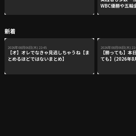
WBC優勝や五輪
レーナーが登場【P'
【鴻江理論】【
利用規約
プライバシーポリシー
新着
運営会社
（別ウィンドウで開く）
よくある質問
2026年08月06日(木) 22:45
2026年08月06日(木) 22:
特定商取引法の表示
アルバイト募集
（別ウィンドウで開く
【オ】オレでなきゃ見逃しちゃうね【ま
【勝っても】本日
とめるほどではないまとめ】
ても】(2026年8
動画を検索（選手・チーム・プレー内容…）