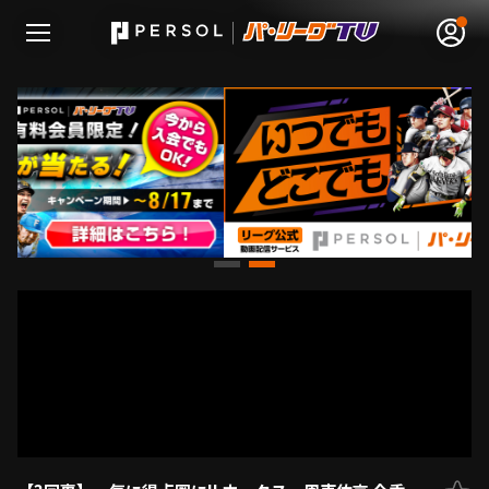
無料アカウント登録
ログイン
HOME
動画
日程･結果
順位表･成績
1軍公式戦
選手名鑑