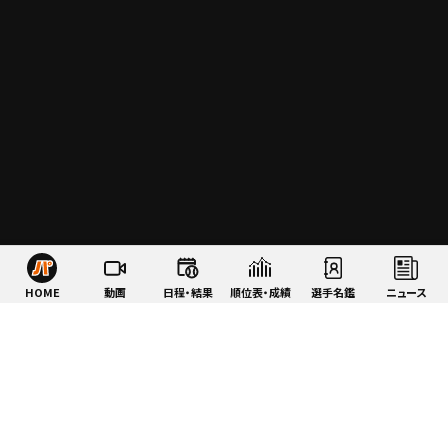
HOME
動画
日程・結果
順位表・成績
選手名鑑
ニュース
特集