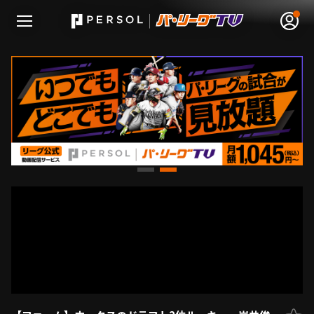
無料アカウント登録
ログイン
HOME
動画
日程･結果
順位表･成績
1軍公式戦
選手名鑑