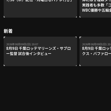
実践者も多数「
WBC優勝や五輪
レーナーが登場【P'
利用規約
プライバシーポリシー
【鴻江理論】【
運営会社
（別ウィンドウで開く）
よくある質問
新着
特定商取引法の表示
アルバイト募集
（別ウィンドウで開く
2026年08月09日(日) 20:07
2026年08月09日(日) 20:
8月9日 千葉ロッテマリーンズ・サブロ
8月9日 千葉ロッ
ー監督 試合後インタビュー
クス・バファロー
動画を検索（選手・チーム・プレー内容…）