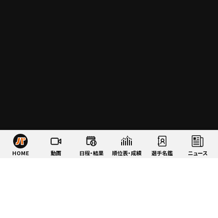
HOME
動画
日程・結果
順位表・成績
選手名鑑
ニュース
特集