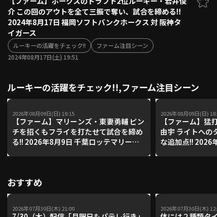
【ファーム】ホークスのドラフト2位ルーキー・岩井俊
介 この回のアウトを全て三振で奪い、試合を締める!!
ファーム東地区
選手名鑑トップ
2024年8月17日 福岡ソフトバンクホークス 対 阪神タ
ニュース
北海道日本ハムファイターズ
イガース
ファーム中地区
東北楽天ゴールデンイーグルス
ルーキーの活躍をチェック!!
ファーム注目シーン
ファーム西地区
埼玉西武ライオンズ
2024年08月17日(土) 19:51
千葉ロッテマリーンズ
設定
交流戦
オリックス・バファローズ
ルーキーの活躍をチェック!!,ファーム注目シーン
福岡ソフトバンクホークス
2026年08月09日(日) 19:15
2026年08月09日(日) 18:
【ファーム】マリーンズ・東妻勇輔 ピン
【ファーム】猛打
チを招くもフライを打たせて試合を締め
由宇 ライトへの
る!! 2026年8月9日 千葉ロッテマリーン
な追加点!! 202
ズ 対 読売ジャイアンツ
リーンズ 対 読
おすすめ
2026年07月30日(木) 21:00
2026年07月30日(木) 12:
7/30（木）配信「月曜日もパテレ行き」
体には２種類タ