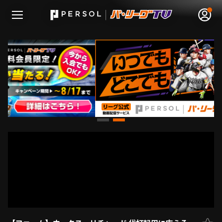
無料アカウント登録
ログイン
HOME
動画
日程･結果
順位表･成績
1軍公式戦
選手名鑑