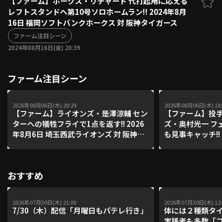
【ファーム】ホークス・リチャード 代打起用に応える
レフトスタンドへ第10号ソロホームラン!! 2024年8月
ファーム東地区
選手名鑑トップ
16日 福岡ソフトバンクホークス 対 阪神タイガース
ニュース
北海道日本ハムファイターズ
ファーム中地区
ファーム注目シーン
東北楽天ゴールデンイーグルス
2024年08月16日(金) 20:39
ファーム西地区
埼玉西武ライオンズ
千葉ロッテマリーンズ
設定
交流戦
ファーム注目シーン
オリックス・バファローズ
福岡ソフトバンクホークス
2026年08月06日(木) 20:29
2026年08月06日(木) 18:
【ファーム】ライオンズ・是澤涼輔 セン
【ファーム】投手
ターへの犠牲フライで1点を返す!! 2026
ズ・奥村光一 フ
年8月6日 埼玉西武ライオンズ 対 阪神タ
も見事キャッチ!! 
イガース
武ライオンズ 対
おすすめ
2026年07月30日(木) 21:00
2026年07月30日(木) 12:
7/30（木）配信「月曜日もパテレ行き」
体には２種類タ
実践者も多数「