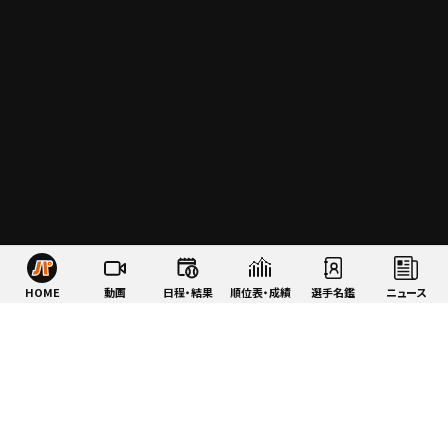
HOME
動画
日程・結果
順位表・成績
選手名鑑
ニュース
特集