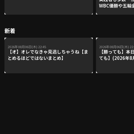
WBC優勝や五輪
レーナーが登場【P'
【鴻江理論】【
利用規約
プライバシーポリシー
新着
運営会社
（別ウィンドウで開く）
よくある質問
2026年08月06日(木) 22:45
2026年08月06日(木) 22:
特定商取引法の表示
アルバイト募集
（別ウィンドウで開く
【オ】オレでなきゃ見逃しちゃうね【ま
【勝っても】本日
とめるほどではないまとめ】
ても】(2026年8
動画を検索（選手・チーム・プレー内容…）