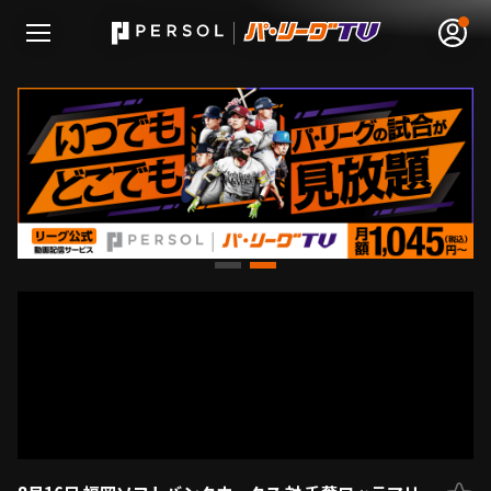
無料アカウント登録
ログイン
HOME
動画
日程･結果
順位表･成績
1軍公式戦
選手名鑑