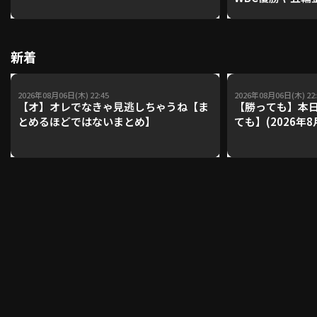
レーナーが登場【P'
【鴻江理論】【
利用規約
プライバシーポリシー
新着
運営会社
（別ウィンドウで開く）
よくある質問
2026年08月06日(木) 22:45
2026年08月06日(木) 22:
【オ】オレでなきゃ見逃しちゃうね【ま
【勝っても】本日
特定商取引法の表示
アルバイト募集
（別ウィンドウで開く
とめるほどではないまとめ】
ても】(2026年8
動画を検索（選手・チーム・プレー内容…）