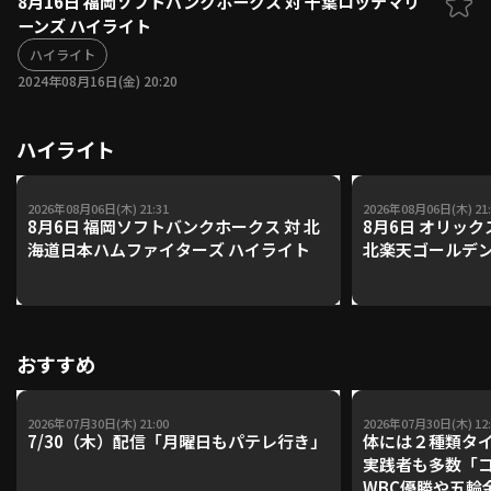
8月16日 福岡ソフトバンクホークス 対 千葉ロッテマリ
ーンズ ハイライト
ファーム東地区
選手名鑑トップ
ニュース
ハイライト
北海道日本ハムファイターズ
ファーム中地区
2024年08月16日(金) 20:20
東北楽天ゴールデンイーグルス
ファーム西地区
埼玉西武ライオンズ
ハイライト
千葉ロッテマリーンズ
設定
交流戦
オリックス・バファローズ
福岡ソフトバンクホークス
2026年08月06日(木) 21:31
2026年08月06日(木) 21:
8月6日 福岡ソフトバンクホークス 対 北
8月6日 オリック
海道日本ハムファイターズ ハイライト
北楽天ゴールデン
おすすめ
2026年07月30日(木) 21:00
2026年07月30日(木) 12:
7/30（木）配信「月曜日もパテレ行き」
体には２種類タ
実践者も多数「
WBC優勝や五輪