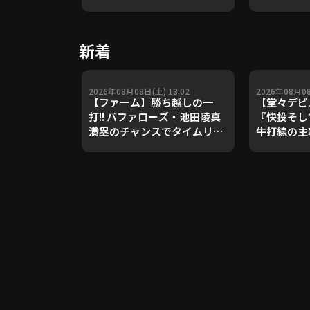
や五輪金メ
トレーナー
Update 
新着
【進行：上
2026年08月08日(土) 13:02
2026年08月08
【ファーム】勝ち越しの一
【堂々デヒ
打!! バファローズ・池田陵真
『快投そし
満塁のチャンスでタイムリー
牛打線の主
を放つ!! 2026年8月8日 オリ
失点!!』
ックス・バファローズ 対 東京
ヤクルトスワローズ