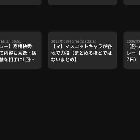
ダルを支えた凄腕
子侑司が語る！守備の隙をつ
が登場【P's
く技術【進行：上重聡アナ】
#18】【鴻江理論】
【P's Update #17】
重聡アナ】
日(土) 09:51
2026年08月07日(金) 23:20
2026年
゙ュー】髙橋快秀
【マ】マスコットキャラが各
【勝っ
て内容も秀逸…猛
地で力投【まとめるほどでは
レー【
軸を相手に1回無
ないまとめ】
7日)