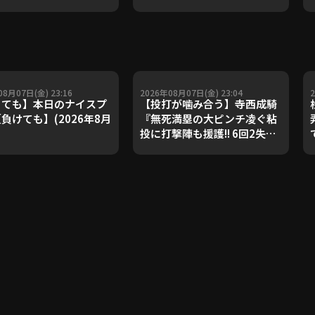
08月07日(金) 23:16
2026年08月07日(金) 23:04
ても】本日のナイスプ
【投打が噛み合う】寺西成騎
負けても】(2026年8月
『無死満塁の大ピンチ凌ぐ粘
投に打撃陣も援護!! 6回2失点
で4カ月ぶりとなる先発勝
利!!』