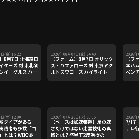
日(金) 16:22
2026年08月07日(金) 14:49
2026年
】8月7日 北海道日
【ファーム】8月7日 オリック
【ファ
イターズ 対 東北楽
ス・バファローズ 対 東京ヤク
本ハム
ンイーグルス ハイ
ルトスワローズ ハイライト
ベンチ
日(木) 12:00
2026年07月21日(火) 16:55
2026年
類タイプがある！
【ベースは加速装置】足の速
7/1
実践者も多数「コ
さだけではない走塁技術の真
テレ
」とは？WBC優勝
髄とは？盗塁王2度獲得の金