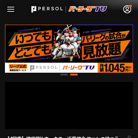
無料アカウント登録
ログイン
HOME
動画
日程･結果
順位表･成績
1軍公式戦
選手名鑑