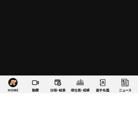
HOME
動画
日程・結果
順位表・成績
選手名鑑
ニュース
特集