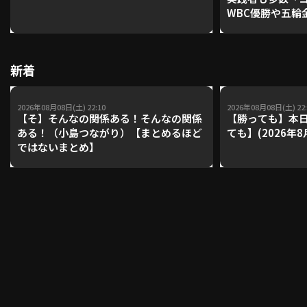
WBC優勝や五輪
レーナーが登場【P'
【鴻江理論】【
利用規約
プライバシーポリシー
新着
運営会社
（別ウィンドウで開く）
よくある質問
2026年08月08日(土) 22:10
2026年08月08日(土) 22:
特定商取引法の表示
アルバイト募集
（別ウィンドウで開く
【そ】そんなの関係ある！そんなの関係
【勝っても】本日
ある！（小島つながり）【まとめるほど
ても】(2026年8
ではないまとめ】
動画を検索（選手・チーム・プレー内容…）