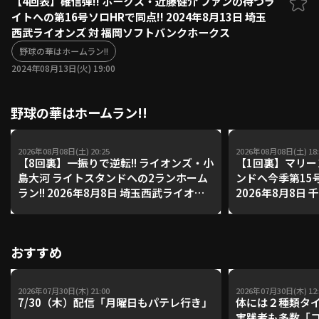
【4回表】確信弾!! ホークス・近藤健介 ファンの待つラ
イトへの第16号ソロHRで同点!! 2024年8月13日 埼玉
ファーム東地区
選手名鑑トップ
西武ライオンズ 対 福岡ソフトバンクホークス
ニュース
北海道日本ハムファイターズ
ファーム中地区
野球の華はホームラン!!
東北楽天ゴールデンイーグルス
2024年08月13日(火) 19:00
ファーム西地区
埼玉西武ライオンズ
千葉ロッテマリーンズ
設定
交流戦
野球の華はホームラン!!
オリックス・バファローズ
福岡ソフトバンクホークス
2026年08月08日(土) 20:25
2026年08月08日(土) 18:
【8回裏】一振りで逆転!! ライオンズ・小
【1回裏】マリー
島大河 ライトスタンドへの2ランホーム
ンドへ今季第15号
ラン!! 2026年8月8日 埼玉西武ライオン
2026年8月8日
ズ 対 福岡ソフトバンクホークス
オリックス・バ
おすすめ
2026年07月30日(木) 21:00
2026年07月30日(木) 12:
7/30（木）配信「月曜日もパテレ行き」
体には２種類タ
実践者も多数「