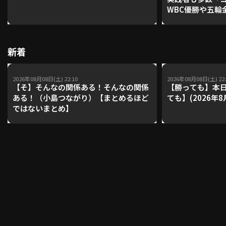
WBC優勝や五輪
レーナーが登場【P'
【鴻江理論】【
利用規約
プライバシーポリシー
新着
運営会社
（別ウィンドウで開く）
よくある質問
2026年08月08日(土) 22:10
2026年08月08日(土) 22:
特定商取引法の表示
アルバイト募集
（別ウィンドウで開く
【そ】そんなの関係ある！そんなの関係
【勝っても】本日
ある！（小島つながり）【まとめるほど
ても】(2026年8
ではないまとめ】
動画を検索（選手・チーム・プレー内容…）