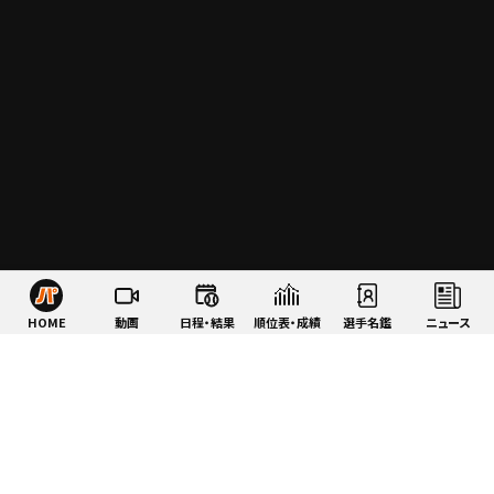
HOME
動画
日程・結果
順位表・成績
選手名鑑
ニュース
特集