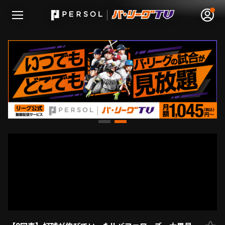
無料アカウント登録
ログイン
HOME
動画
日程･結果
順位表･成績
1軍公式戦
選手名鑑