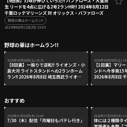
【9回表】打球が伸びていった!! バファローズ・大里昂
生 リードを4点に広げる2号2ランHR!! 2024年8月12日
ファーム東地区
選手名鑑トップ
千葉ロッテマリーンズ 対 オリックス・バファローズ
ニュース
北海道日本ハムファイターズ
ファーム中地区
野球の華はホームラン!!
東北楽天ゴールデンイーグルス
2024年08月12日(月) 19:53
ファーム西地区
埼玉西武ライオンズ
千葉ロッテマリーンズ
設定
交流戦
野球の華はホームラン!!
オリックス・バファローズ
福岡ソフトバンクホークス
2026年08月08日(土) 20:25
2026年08月08日(土) 18:
【8回裏】一振りで逆転!! ライオンズ・小
【1回裏】マリー
島大河 ライトスタンドへの2ランホーム
ンドへ今季第15号
ラン!! 2026年8月8日 埼玉西武ライオン
2026年8月8日
ズ 対 福岡ソフトバンクホークス
オリックス・バ
おすすめ
2026年07月30日(木) 21:00
2026年07月30日(木) 12:
7/30（木）配信「月曜日もパテレ行き」
体には２種類タ
実践者も多数「