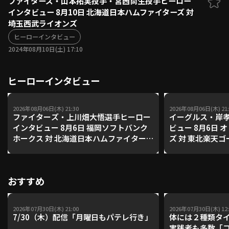
ファイターズ・山本拓実投手・宮西尚生投手ヒーロー
インタビュー 8月10日 北海道日本ハムファイターズ 対
ファーム東地区
選手名鑑トップ
埼玉西武ライオンズ
ニュース
北海道日本ハムファイターズ
ファーム中地区
ヒーローインタビュー
東北楽天ゴールデンイーグルス
2024年08月10日(土) 17:10
ファーム西地区
埼玉西武ライオンズ
千葉ロッテマリーンズ
設定
交流戦
ヒーローインタビュー
オリックス・バファローズ
福岡ソフトバンクホークス
2026年08月06日(木) 21:30
2026年08月06日(木) 21:
ファイターズ・上川畑大悟選手ヒーロー
イーグルス・岸
インタビュー 8月6日 福岡ソフトバンク
ビュー 8月6日
ホークス 対 北海道日本ハムファイター
ズ 対 東北楽天
ズ
おすすめ
2026年07月30日(木) 21:00
2026年07月30日(木) 12:
7/30（木）配信「月曜日もパテレ行き」
体には２種類タ
実践者も多数「