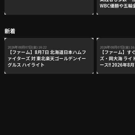
WBC優勝や五輪
レーナーが登場【P'
【鴻江理論】【
利用規約
プライバシーポリシー
新着
運営会社
（別ウィンドウで開く）
よくある質問
2026年08月07日(金) 16:22
2026年08月07日(金) 16:
特定商取引法の表示
アルバイト募集
（別ウィンドウで開く
【ファーム】8月7日 北海道日本ハムフ
【ファーム】すぐ
ァイターズ 対 東北楽天ゴールデンイー
ズ・岡大海 ライ
グルス ハイライト
ース!! 2026年
ンズ 対 読売ジ
動画を検索（選手・チーム・プレー内容…）