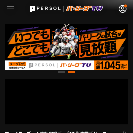
無料アカウント登録
ログイン
HOME
動画
日程･結果
順位表･成績
1軍公式戦
選手名鑑