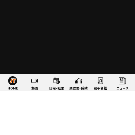
HOME
動画
日程・結果
順位表・成績
選手名鑑
ニュース
特集