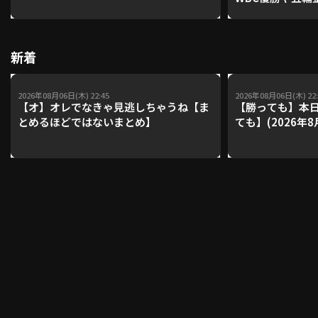
レーナーが登場【P'
【鴻江理論】【
利用規約
プライバシーポリシー
新着
運営会社
（別ウィンドウで開く）
よくある質問
2026年08月06日(木) 22:45
2026年08月06日(木) 22:
【オ】オレでなきゃ見逃しちゃうね【ま
【勝っても】本日
特定商取引法の表示
アルバイト募集
（別ウィンドウで開く
とめるほどではないまとめ】
ても】(2026年8
動画を検索（選手・チーム・プレー内容…）