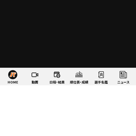
HOME
動画
日程・結果
順位表・成績
選手名鑑
ニュース
特集