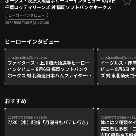
ホークス・牧原大成選手ヒーローインタビュー 8月8日
千葉ロッテマリーンズ 対 福岡ソフトバンクホークス
ファーム東地区
選手名鑑トップ
ニュース
ヒーローインタビュー
北海道日本ハムファイターズ
ファーム中地区
2024年08月08日(木) 21:30
東北楽天ゴールデンイーグルス
ファーム西地区
埼玉西武ライオンズ
ヒーローインタビュー
千葉ロッテマリーンズ
設定
交流戦
オリックス・バファローズ
福岡ソフトバンクホークス
2026年08月06日(木) 21:30
2026年08月06日(木) 21:
ファイターズ・上川畑大悟選手ヒーロー
イーグルス・岸
インタビュー 8月6日 福岡ソフトバンク
ビュー 8月6日
ホークス 対 北海道日本ハムファイター
ズ 対 東北楽天
ズ
おすすめ
2026年07月30日(木) 21:00
2026年07月30日(木) 12:
7/30（木）配信「月曜日もパテレ行き」
体には２種類タ
実践者も多数「
WBC優勝や五輪