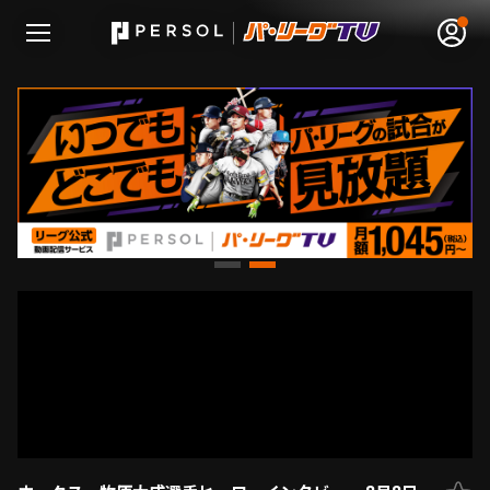
無料アカウント登録
ログイン
HOME
動画
日程･結果
順位表･成績
1軍公式戦
選手名鑑