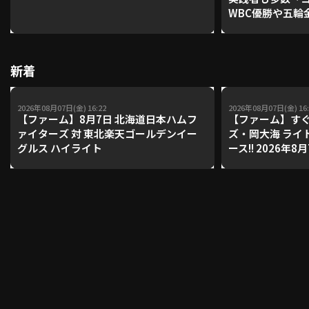
WBC優勝や五輪
レーナーが登場【P'
【鴻江理論】【
利用規約
プライバシーポリシー
新着
運営会社
（別ウィンドウで開く）
よくある質問
2026年08月07日(金) 16:22
2026年08月07日(金) 16:
特定商取引法の表示
アルバイト募集
（別ウィンドウで開く
【ファーム】8月7日 北海道日本ハムフ
【ファーム】すぐ
ァイターズ 対 東北楽天ゴールデンイー
ズ・岡大海 ライ
グルス ハイライト
ース!! 2026年
ンズ 対 読売ジ
動画を検索（選手・チーム・プレー内容…）