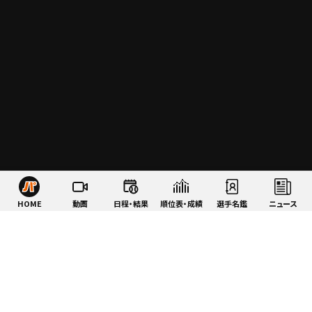
HOME
動画
日程・結果
順位表・成績
選手名鑑
ニュース
特集