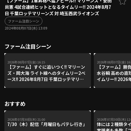
【ファーム】1軍昇格へ猛アピール!! マリーンズ・安田
尚憲 4試合連続ヒットとなるタイムリー!! 2024年8月7
ファーム東地区
選手名鑑トップ
日 千葉ロッテマリーンズ 対 埼玉西武ライオンズ
ニュース
北海道日本ハムファイターズ
ファーム中地区
ファーム注目シーン
東北楽天ゴールデンイーグルス
2024年08月07日(水) 13:09
ファーム西地区
埼玉西武ライオンズ
千葉ロッテマリーンズ
設定
交流戦
ファーム注目シーン
オリックス・バファローズ
福岡ソフトバンクホークス
2026年08月07日(金) 16:15
2026年08月07日(金) 16:
【ファーム】すぐに追いつく!! マリーン
【ファーム】勝負
ズ・岡大海 ライト線へのタイムリー2ベ
水谷瞬 高めの直
ース!! 2026年8月7日 千葉ロッテマリー
イムリー!! 202
ンズ 対 読売ジャイアンツ
ムファイターズ 
イーグルス
おすすめ
2026年07月30日(木) 21:00
2026年07月30日(木) 12:
7/30（木）配信「月曜日もパテレ行き」
体には２種類タ
実践者も多数「