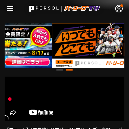
無料アカウント登録
ログイン
HOME
動画
日程･結果
順位表･成績
1軍公式戦
選手名鑑