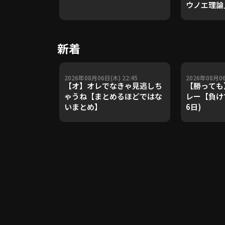
ウノエ理論
や五輪金メ
トレーナー
Update 
新着
【進行：上
2026年08月06日(木) 22:45
2026年08月06
【オ】オレでなきゃ見逃しち
【勝っても
ゃうね【まとめるほどではな
レー【負けて
いまとめ】
6日)