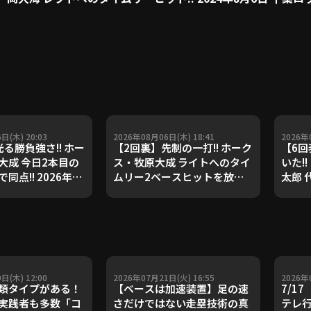
日(木) 20:03
2026年08月06日(木) 18:41
2026年
る勝負強さ!! ホー
【2回裏】先制の一打!! ホーク
【6回
大成 今日2本目の
ス・牧原大成 ライトへのタイ
いた!
同点!! 2026年8
ムリー2ベースヒットを放つ!!
太郎 
岡ソフトバンクホー
2026年8月6日 福岡ソフトバ
イムリ
北海道日本ハムファイ
ンクホークス 対 北海道日本ハ
8月5
ムファイターズ
クス 
ター
日(木) 12:00
2026年07月21日(火) 16:55
2026年
類タイプがある！
【ベースは加速装置】足の速
7/1
実践者も多数「コ
さだけではない走塁技術の真
テレ