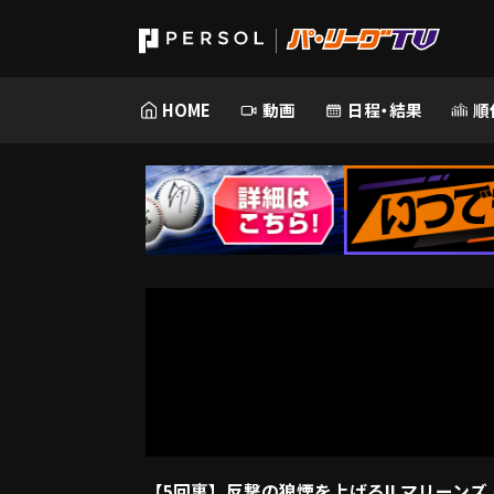
HOME
動画
日程・結果
順
【5回裏】反撃の狼煙を上げる!! マリーンズ