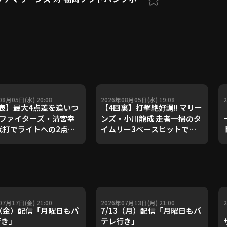
08月05日(水) 20:08
2026年08月05日(水) 19:08
表】最大4点差を追いつ
【4回裏】打撃絶好調!! マリー
! ファイターズ・清宮幸
ンズ・小川龍成 走者一掃のタ
代打でライトへの2点タ
イムリー3ベースヒットで先
ーを放ち同点!! 2026年
制!! 2026年8月5日 千葉ロッ
日 福岡ソフトバンクホー
テマリーンズ 対 埼玉西武ライ
対 北海道日本ハムファイ
オンズ
ズ
07月17日(金) 21:00
2026年07月13日(月) 21:00
7（金）配信「月曜日もパ
7/13（月）配信「月曜日もパ
行き」
テレ行き」