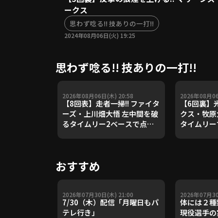
ークス
思わず唸る!! 技ありの一打!!
2024年08月06日(火) 19:25
思わず唸る!! 技ありの一打!!
2026年08月06日(木) 20:58
2026年08月06
【8回表】走者一掃!! ファイタ
【6回裏】光
ーズ・上川畑大悟 左中間を破
クス・牧原
るタイムリー2ベースで点差
タイムリーで
を広げる!! 2026年8月6日 福
月6日 福
岡ソフトバンクホークス 対 北
クス 対 
海道日本ハムファイターズ
ターズ
おすすめ
2026年07月30日(木) 21:00
2026年07月30
7/30（木）配信「月曜日もパ
体には２種
テレ行き」
現役選手の