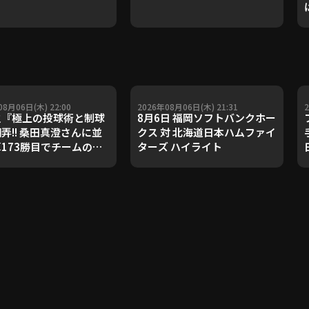
08月06日(木) 22:00
2026年08月06日(木) 21:31
之『極上の投球術と制球
8月6日 福岡ソフトバンクホー
翻弄!! 桑田真澄さんに並
クス 対 北海道日本ハムファイ
算173勝目でチームの連
ターズ ハイライト
!!』《THE FEATURE
ER》