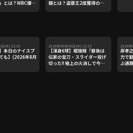
」とは？WBC優勝
髄とは？盗塁王2度獲得の金
ダルを支えた凄腕
子侑司が語る！守備の隙をつ
が登場【P's
く技術【進行：上重聡アナ】
#18】【鴻江理論】
【P's Update #17】
重聡アナ】
日(木) 22:30
2026年08月06日(木) 22:15
2026年
】本日のナイスプ
【渾身6球】堀瑞輝『最後は
岸孝
も】(2026年8月
伝家の宝刀・スライダー投げ
力で
切った!! 極上の火消しで今季3
ぶ通
勝目!!』
敗止めた
PLAY