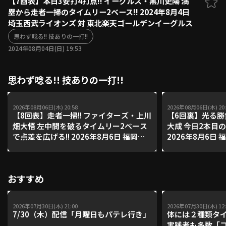
【7回表】本日3安打4打点!! イーグルス・黒川史陽 満
塁から走者一掃のタイムリー2ベース!! 2024年8月4日
ファーム東地区
選手名鑑トップ
埼玉西武ライオンズ 対 東北楽天ゴールデンイーグルス
ニュース
北海道日本ハムファイターズ
ファーム中地区
思わず唸る!! 技ありの一打!!
東北楽天ゴールデンイーグルス
2024年08月04日(日) 19:53
ファーム西地区
埼玉西武ライオンズ
千葉ロッテマリーンズ
設定
交流戦
思わず唸る!! 技ありの一打!!
オリックス・バファローズ
福岡ソフトバンクホークス
2026年08月06日(木) 20:58
2026年08月06日(木) 20:
【8回表】走者一掃!! ファイターズ・上川
【6回裏】光る勝
畑大悟 左中間を破るタイムリー2ベース
大成 今日2本目の
で点差を広げる!! 2026年8月6日 福岡ソ
2026年8月6日
フトバンクホークス 対 北海道日本ハム
ス 対 北海道日
ファイターズ
おすすめ
2026年07月30日(木) 21:00
2026年07月30日(木) 12:
7/30（木）配信「月曜日もパテレ行き」
体には２種類タ
実践者も多数「