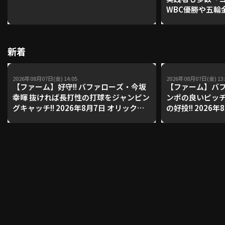
WBC優勝や五輪
レーナーが登場【P'
【鴻江理論】【
利用規約
プライバシーポリシー
新着
運営会社
（別ウィンドウで開く）
よくある質問
2026年08月07日(金) 14:05
2026年08月07日(金) 13:
特定商取引法の表示
アルバイト募集
（別ウィンドウで開く
【ファーム】好守!! バファローズ・今坂
【ファーム】バフ
幸暉 抜ければ長打性の打球をジャンピン
ンポの良いピッ
グキャッチ!! 2026年8月7日 オリック
の好投!! 2026
ス・バファローズ 対 東京ヤクルトスワ
ファローズ 対 
動画を検索（選手・チーム・プレー内容…）
ローズ