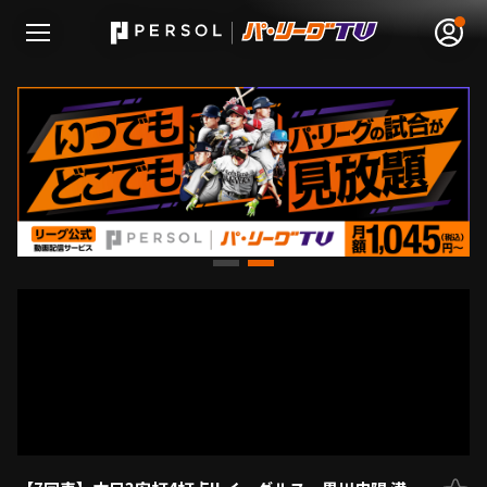
無料アカウント登録
ログイン
HOME
動画
日程･結果
順位表･成績
1軍公式戦
選手名鑑