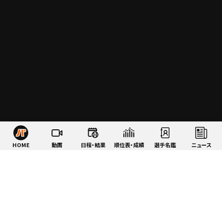
HOME
動画
日程・結果
順位表・成績
選手名鑑
ニュース
特集