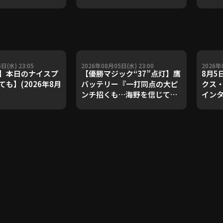
ダルを支えた凄腕
子侑司が語る！守備の隙をつ
が登場【P's
く技術【進行：上重聡アナ】
#18】【鴻江理論】
【P's Update #17】
重聡アナ】
日(水) 23:05
2026年08月05日(水) 23:00
2026年
】本日のナイスプ
【優勝マジック“37”点灯】鷹
8月5
も】(2026年8月
バッテリー『一打同点の大ピ
クス・
ンチ招くも…海野を信じてゼ
イン
ロで凌いだ!!』