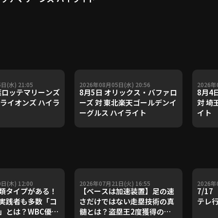
日(水) 21:05
2026年08月05日(水) 20:56
2026年
千葉ロッテマリーンズ
8月5日 オリックス・バファロ
8月4
武ライオンズ ハイラ
ーズ 対 東北楽天ゴールデンイ
対 埼
ーグルス ハイライト
イト
日(木) 12:00
2026年07月21日(火) 16:55
2026年
類タイプがある！
【ベースは加速装置】足の速
7/1
実践者も多数「コ
さだけではない走塁技術の真
テレ
」とは？WBC優勝
髄とは？盗塁王2度獲得の金