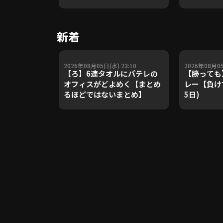
や五輪金メ
トレーナー
Update 
新着
【進行：上
2026年08月05日(水) 23:10
2026年08月05
【ろ】6連タオルにパテレの
【勝っても
オフィスがどよめく【まとめ
レー【負けて
るほどではないまとめ】
5日)