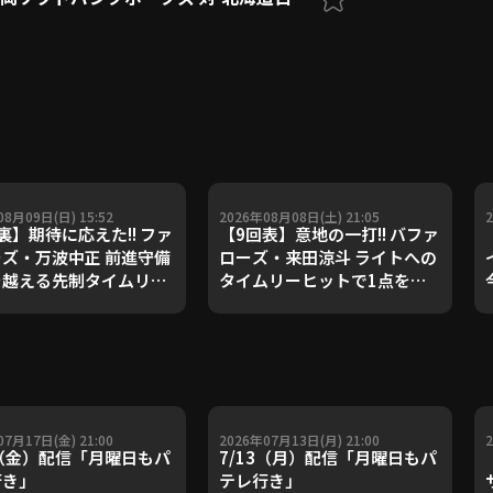
08月09日(日) 15:52
2026年08月08日(土) 21:05
裏】期待に応えた!! ファ
【9回表】意地の一打!! バファ
ズ・万波中正 前進守備
ローズ・来田涼斗 ライトへの
を越える先制タイムリ
タイムリーヒットで1点を返
2026年8月9日 北海道日
す!! 2026年8月8日 千葉ロッ
ファイターズ 対 東北楽
テマリーンズ 対 オリックス・
ールデンイーグルス
バファローズ
07月17日(金) 21:00
2026年07月13日(月) 21:00
7（金）配信「月曜日もパ
7/13（月）配信「月曜日もパ
行き」
テレ行き」