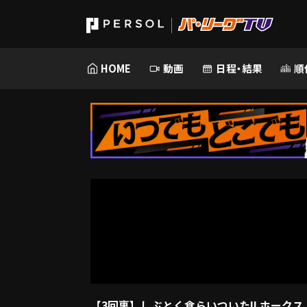
HOME
動画
日程・結果
順
【3回裏】しぶとく食らいついた!! ホークス・