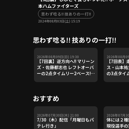
本ハムファイターズ
思わず唸る!! 技ありの一打!!
2024年08月03日(土) 15:19
思わず唸る!! 技ありの一打!!
2026年08月09日(日) 19:30
2026年08月09
【7回裏】逆方向へ!! マリーン
【7回表】走
ズ・佐藤都志也 レフトオーバ
ス・山本祐
ーの2点タイムリー2ベース!!
の3点タイ
2026年8月9日 千葉ロッテマ
ト!! 202
リーンズ 対 オリックス・バフ
ライオンズ
ァローズ
クホークス
おすすめ
2026年07月30日(木) 21:00
2026年07月30
7/30（木）配信「月曜日もパ
体には２種
テレ行き」
現役選手の