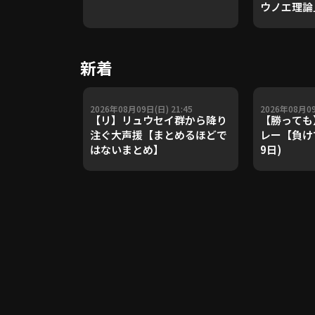
ウノエ理論
や五輪金メ
トレーナー
Update 
新着
【進行：上
2026年08月09日(日) 21:45
2026年08月09
【リ】リュウセイ群から降り
【勝っても
注ぐ大声援【まとめるほどで
レー【負けて
はないまとめ】
9日)