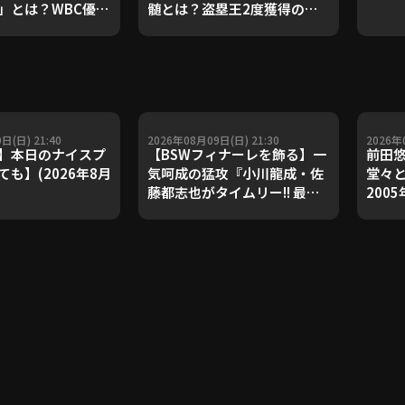
」とは？WBC優勝
髄とは？盗塁王2度獲得の金
ダルを支えた凄腕
子侑司が語る！守備の隙をつ
が登場【P's
く技術【進行：上重聡アナ】
#18】【鴻江理論】
【P's Update #17】
重聡アナ】
日(日) 21:40
2026年08月09日(日) 21:30
2026年
】本日のナイスプ
【BSWフィナーレを飾る】一
前田
も】(2026年8月
気呵成の猛攻『小川龍成・佐
堂々と
藤都志也がタイムリー!! 最後
200
まで集中力を切らさなかった
巳さ
10安打7得点!!』
無傷1
FEAT