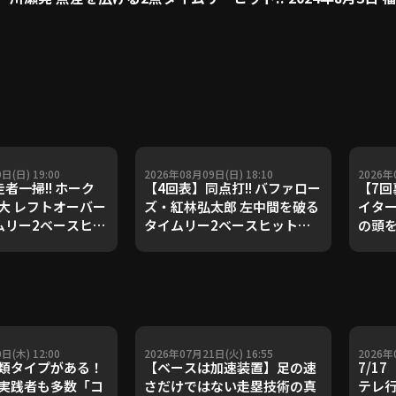
日(日) 19:00
2026年08月09日(日) 18:10
2026年
者一掃!! ホーク
【4回表】同点打!! バファロー
【7回
大 レフトオーバー
ズ・紅林弘太郎 左中間を破る
イター
ムリー2ベースヒッ
タイムリー2ベースヒットを
の頭
6年8月9日 埼玉西武
放つ!! 2026年8月9日 千葉ロ
ー!! 
 対 福岡ソフトバン
ッテマリーンズ 対 オリック
本ハム
ス・バファローズ
天ゴ
日(木) 12:00
2026年07月21日(火) 16:55
2026年
類タイプがある！
【ベースは加速装置】足の速
7/1
実践者も多数「コ
さだけではない走塁技術の真
テレ