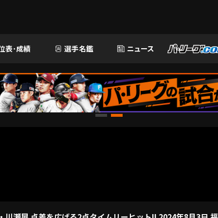
位表･成績
選手名鑑
ニュース
川瀬晃 点差を広げる2点タイムリーヒット!! 2024年8月3日