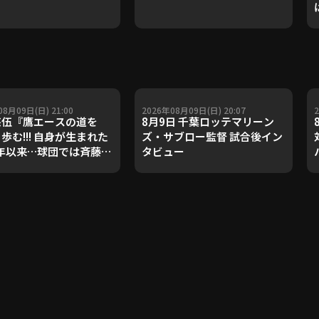
08月09日(日) 21:00
2026年08月09日(日) 20:07
悠伍『鷹エースの道を
8月9日 千葉ロッテマリーン
歩む!!! 自身が生まれた
ズ・サブロー監督 試合後イン
5年以来…球団では斉藤和
タビュー
ん以来となる“開幕から
0連勝ッ”!!!』《THE
URE PLAYER》