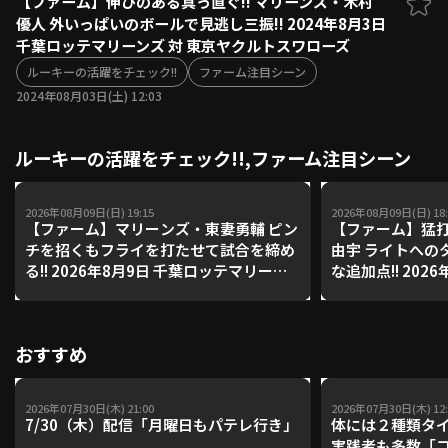
【ファーム】伸びのある真っ直ぐ!! マリーンズ・木村
優人 外いっぱいのボールで見逃し三振!! 2024年8月3日
ファーム東地区
選手名鑑トップ
千葉ロッテマリーンズ 対 東京ヤクルトスワローズ
ニュース
北海道日本ハムファイターズ
ファーム中地区
ルーキーの活躍をチェック!!
ファーム注目シーン
東北楽天ゴールデンイーグルス
2024年08月03日(土) 12:03
ファーム西地区
埼玉西武ライオンズ
千葉ロッテマリーンズ
設定
交流戦
ルーキーの活躍をチェック!!,ファーム注目シーン
オリックス・バファローズ
福岡ソフトバンクホークス
2026年08月09日(日) 19:15
2026年08月09日(日) 18:
【ファーム】マリーンズ・東妻勇輔 ピン
【ファーム】猛打
チを招くもフライを打たせて試合を締め
由宇 ライトへの
る!! 2026年8月9日 千葉ロッテマリーン
な追加点!! 202
ズ 対 読売ジャイアンツ
リーンズ 対 読
おすすめ
2026年07月30日(木) 21:00
2026年07月30日(木) 12:
7/30（木）配信「月曜日もパテレ行き」
体には２種類タ
実践者も多数「