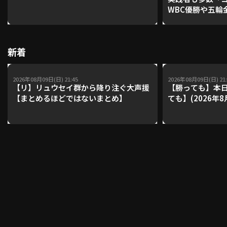
WBC優勝や五輪
レーナーが登場【P'
【鴻江理論】【
利用規約
プライバシーポリシー
新着
運営会社
（別ウィンドウで開く）
よくある質問
2026年08月09日(日) 21:45
2026年08月09日(日) 21:
特定商取引法の表示
アルバイト募集
（別ウィンドウで開く
【リ】リュウセイ群から降り注ぐ大声援
【勝っても】本日
【まとめるほどではないまとめ】
ても】(2026年8
動画を検索（選手・チーム・プレー内容…）