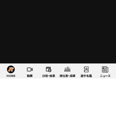
HOME
動画
日程・結果
順位表・成績
選手名鑑
ニュース
特集