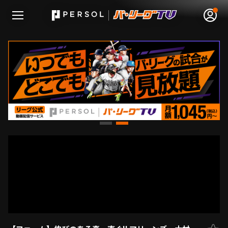
無料アカウント登録
ログイン
HOME
動画
日程･結果
順位表･成績
1軍公式戦
選手名鑑