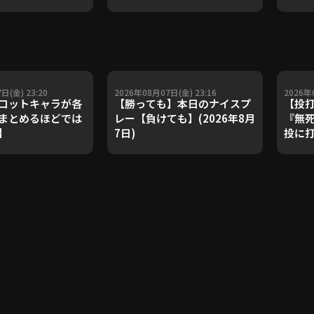
ダルを支えた凄腕
子侑司が語る！守備の隙をつ
が登場【P's
く技術【進行：上重聡アナ】
#18】【鴻江理論】
【P's Update #17】
重聡アナ】
日(金) 23:20
2026年08月07日(金) 23:16
2026年
コットキャラが各
【勝っても】本日のナイスプ
【投
まとめるほどでは
レー【負けても】(2026年8月
『無
】
7日)
投に打
で4
利!!』