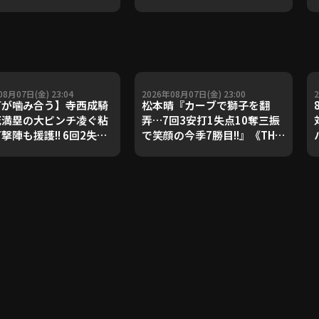
08月07日(金) 23:04
2026年08月07日(金) 23:00
打が噛み合う】寺西成騎
松本晴『カーブで獅子を翻
死満塁の大ピンチ凌ぐ粘
弄…7回3安打1失点10奪三振
撃陣も援護!! 6回2失点
で笑顔の今季7勝目!!』《THE
カ月ぶりとなる先発勝
FEATURE PLAYER》