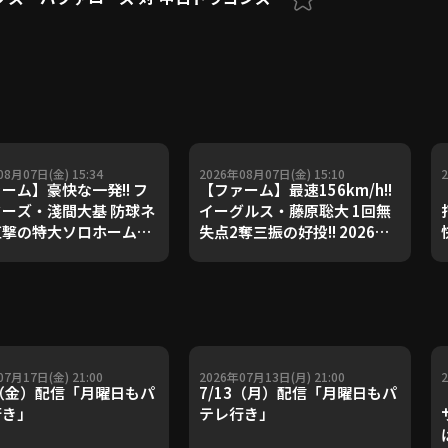
08月07日(金) 15:34
2026年08月07日(金) 15:10
ーム】豪快な一発!! フ
【ファーム】最速156km/h!!
ーズ・淺間大基 防球ネ
イーグルス・藤原聡大 1回無
直撃の特大ソロホームラ
失点2奪三振の好投!! 2026年8
2026年8月7日 北海道日
月7日 北海道日本ハムファイ
ファイターズ 対 東北楽
ターズ 対 東北楽天ゴールデン
ールデンイーグルス
イーグルス
07月17日(金) 21:00
2026年07月13日(月) 21:00
7（金）配信「月曜日もパ
7/13（月）配信「月曜日もパ
行き」
テレ行き」