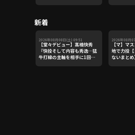
や五輪金メ
トレーナー
Update 
新着
【進行：上
2026年08月08日(土) 09:51
2026年08月07
【堂々デビュー】髙橋快秀
【マ】マス
『快投そして内容も秀逸…猛
地で力投【
牛打線の主軸を相手に1回無
ないまとめ
失点!!』