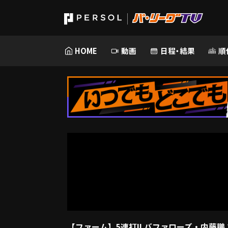
HOME
動画
日程・結果
順
【ファーム】5連打!! バファローズ・内藤鵬 