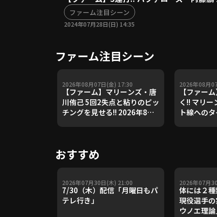
ファーム注目シーン
2024年07月28日(日) 14:35
ファーム注目シーン
2026年08月07日(金) 17:30
2026年08月07
【ファーム】マリーンズ・唐
【ファーム
川侑己 5回2失点と粘りのピッ
く!! マリ
チングを見せる!! 2026年8月7
ト線へのタ
日 千葉ロッテマリーンズ 対
2026年8
読売ジャイアンツ
リーンズ 
おすすめ
2026年07月30日(木) 21:00
2026年07月30
7/30（木）配信「月曜日もパ
体には２種
テレ行き」
現役選手の
ウノエ理論