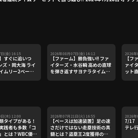
日(金) 16:15
2026年08月07日(金) 16:12
2026年
】すぐに追いつ
【ファーム】勝負強い!! ファ
【ファ
ーンズ・岡大海 ライ
イターズ・水谷瞬 高めの直球
ァイタ
イムリー2ベース!!
を弾き返すサヨナラタイムリ
ット
月7日 千葉ロッテマ
ー!! 2026年8月7日 北海道日
ン!! 
対 読売ジャイアンツ
本ハムファイターズ 対 東北楽
本ハム
天ゴールデンイーグルス
天ゴ
日(木) 12:00
2026年07月21日(火) 16:55
2026年
類タイプがある！
【ベースは加速装置】足の速
7/1
実践者も多数「コ
さだけではない走塁技術の真
テレ
」とは？WBC優勝
髄とは？盗塁王2度獲得の金