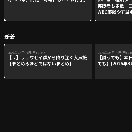
実践者も多数「
WBC優勝や五輪
レーナーが登場【P'
利用規約
プライバシーポリシー
【鴻江理論】【
運営会社
（別ウィンドウで開く）
よくある質問
新着
特定商取引法の表示
アルバイト募集
（別ウィンドウで開く
2026年08月09日(日) 21:45
2026年08月09日(日) 21:
【リ】リュウセイ群から降り注ぐ大声援
【勝っても】本日
【まとめるほどではないまとめ】
ても】(2026年8
動画を検索（選手・チーム・プレー内容…）