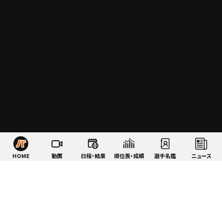
HOME
動画
日程・結果
順位表・成績
選手名鑑
ニュース
特集