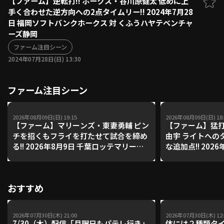
【ファーム】逆転打!! ホークス・谷川原健太 低めに上
手く合わせた逆方向への2点タイムリー!! 2024年7月28
ファーム東地区
選手名鑑トップ
日 福岡ソフトバンクホークス 対 くふうハヤテベンチャ
ニュース
北海道日本ハムファイターズ
ーズ静岡
ファーム中地区
東北楽天ゴールデンイーグルス
ファーム注目シーン
ファーム西地区
埼玉西武ライオンズ
2024年07月28日(日) 13:30
千葉ロッテマリーンズ
設定
交流戦
オリックス・バファローズ
ファーム注目シーン
福岡ソフトバンクホークス
2026年08月09日(日) 19:15
2026年08月09日(日) 18:
【ファーム】マリーンズ・東妻勇輔 ピン
【ファーム】猛打
チを招くもフライを打たせて試合を締め
由宇 ライトへの
る!! 2026年8月9日 千葉ロッテマリーン
な追加点!! 202
ズ 対 読売ジャイアンツ
リーンズ 対 読
おすすめ
2026年07月30日(木) 21:00
2026年07月30日(木) 12:
7/30（木）配信「月曜日もパテレ行き」
体には２種類タ