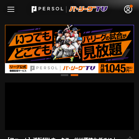
無料アカウント登録
ログイン
HOME
動画
日程･結果
順位表･成績
1軍公式戦
選手名鑑