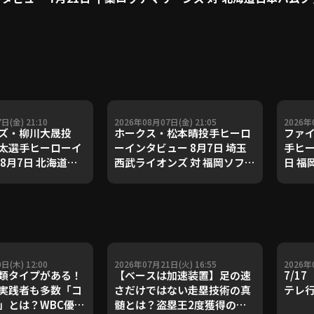
日(金) 21:10
2026年08月07日(金) 21:05
2026年
ズ・柳川大晟投
ホークス・松本晴投手ヒーロ
ファ
太選手ヒーローイ
ーインタビュー 8月7日 埼玉
手ヒー
8月7日 北海道日
西武ライオンズ 対 福岡ソフト
日 福
イターズ 対 東北楽
バンクホークス
対 北
ンイーグルス
ズ
日(木) 12:00
2026年07月21日(火) 16:55
2026年
類タイプがある！
【ベースは加速装置】足の速
7/1
実践者も多数「コ
さだけではない走塁技術の真
テレ
」とは？WBC優勝
髄とは？盗塁王2度獲得の金