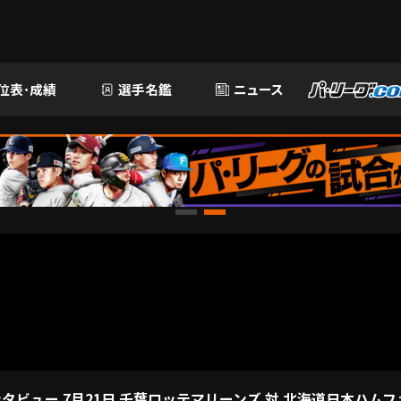
位表･成績
選手名鑑
ニュース
ビュー 7月21日 千葉ロッテマリーンズ 対 北海道日本ハムフ