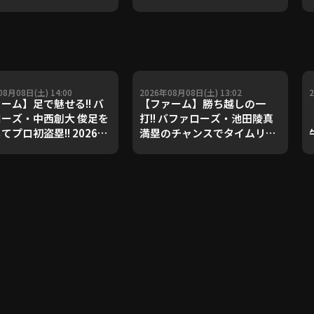
08月08日(土) 14:00
2026年08月08日(土) 13:02
ーム】足で魅せる!! バ
【ファーム】勝ち越しの一
ーズ・中西創大 俊足を
打!! バファローズ・池田陵真
てプロ初盗塁!! 2026年
満塁のチャンスでタイムリー
日 オリックス・バファロ
を放つ!! 2026年8月8日 オリ
対 東京ヤクルトスワロー
ックス・バファローズ 対 東京
ヤクルトスワローズ