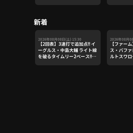
や五輪金メ
トレーナー
Update 
新着
【進行：上
2026年08月08日(土) 15:30
2026年08月08
【2回表】3連打で追加点!! イ
【ファーム
ーグルス・中島大輔 ライト線
ス・バファ
を破るタイムリー2ベース!!
ルトスワロ
2026年8月8日 北海道日本ハ
ムファイターズ 対 東北楽天ゴ
ールデンイーグルス