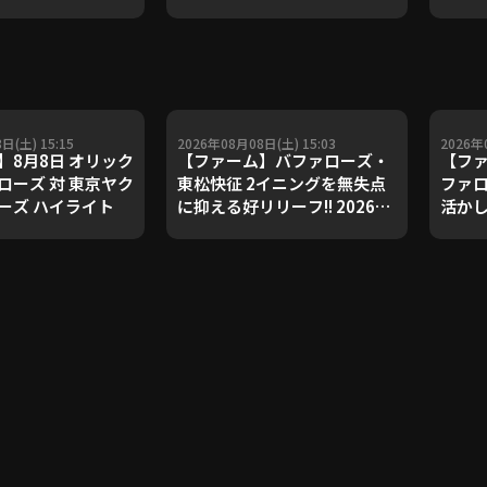
ダルを支えた凄腕
子侑司が語る！守備の隙をつ
が登場【P's
く技術【進行：上重聡アナ】
#18】【鴻江理論】
【P's Update #17】
重聡アナ】
日(土) 15:15
2026年08月08日(土) 15:03
2026年
】8月8日 オリック
【ファーム】バファローズ・
【ファ
ローズ 対 東京ヤク
東松快征 2イニングを無失点
ファロ
ーズ ハイライト
に抑える好リリーフ!! 2026年
活かし
8月8日 オリックス・バファロ
8月8
ーズ 対 東京ヤクルトスワロー
ーズ 
ズ
ズ