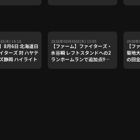
ダルを支えた凄腕
子侑司が語る！守備の隙をつ
が登場【P's
く技術【進行：上重聡アナ】
#18】【鴻江理論】
【P's Update #17】
重聡アナ】
日(木) 16:18
2026年08月06日(木) 15:05
2026年
】8月6日 北海道日
【ファーム】ファイターズ・
【フ
イターズ 対 ハヤテ
水谷瞬 レフトスタンドへの2
菊地大
ズ静岡 ハイライト
ランホームランで追加点!!
の回
2026年8月6日 北海道日本ハ
って無失点!! 
ムファイターズ 対 ハヤテベン
北海
チャーズ静岡
対 ハ