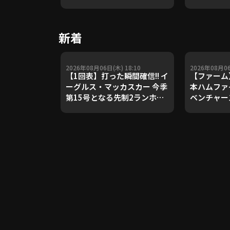
や五輪金メ
トレーナー
Update 
新着
【進行：上
2026年08月06日(木) 18:10
2026年08月06
【1回表】打った瞬間確信!! イ
【ファーム
ーグルス・マッカスカー 今季
本ハムファ
第15号となる先制2ランホー
ベンチャー
ムラン!! 2026年8月6日 オリ
ックス・バファローズ 対 東北
楽天ゴールデンイーグルス