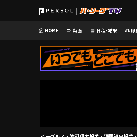
HOME
動画
日程・結果
順
イーグルス・渡辺翔太投手・酒居知史投手・則