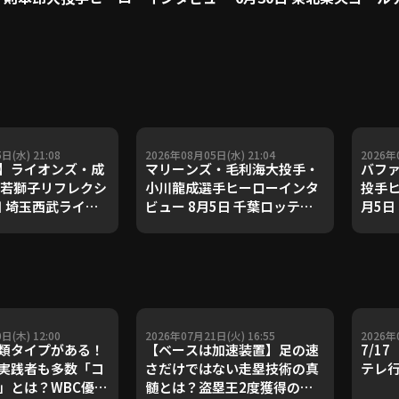
日(水) 21:08
2026年08月05日(水) 21:04
2026年
】ライオンズ・成
マリーンズ・毛利海大投手・
バフ
 若獅子リフレクシ
小川龍成選手ヒーローインタ
投手ヒ
日 埼玉西武ライオ
ビュー 8月5日 千葉ロッテマ
月5日
神タイガース
リーンズ 対 埼玉西武ライオン
ーズ 
ズ
ーグ
日(木) 12:00
2026年07月21日(火) 16:55
2026年
類タイプがある！
【ベースは加速装置】足の速
7/1
実践者も多数「コ
さだけではない走塁技術の真
テレ
」とは？WBC優勝
髄とは？盗塁王2度獲得の金