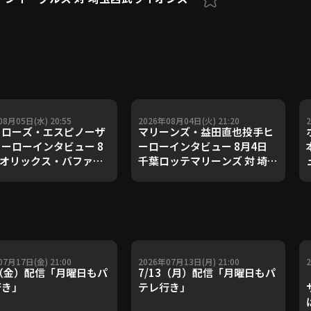
08月05日(水) 20:55
2026年08月04日(火) 21:20
ァローズ・エスピノーザ
マリーンズ・益田直也投手ヒ
ーローインタビュー 8
ーローインタビュー 8月4日
 オリックス・バファロ
千葉ロッテマリーンズ 対 埼玉
対 東北楽天ゴールデンイ
西武ライオンズ
ルス
07月17日(金) 21:00
2026年07月13日(月) 21:00
7（金）配信「月曜日もパ
7/13（月）配信「月曜日もパ
行き」
テレ行き」