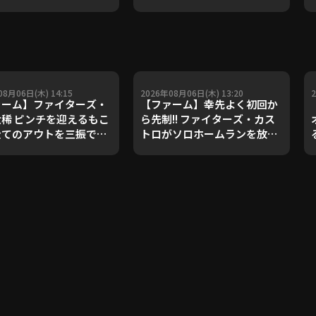
08月06日(木) 14:15
2026年08月06日(木) 13:20
ァーム】ファイターズ・
【ファーム】幸先よく初回か
稀 ピンチを迎えるもこ
ら先制!! ファイターズ・カス
全てのアウトを三振で奪
トロがソロホームランを放
2026年8月6日
つ!! 2026年8月6日 北海道日
道日本ハムファイターズ
本ハムファイターズ 対 ハヤテ
ヤテベンチャーズ静岡
ベンチャーズ静岡