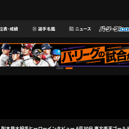
位表･成績
選手名鑑
ニュース
本昂大投手ヒーローインタビュー 6月30日 東北楽天ゴール