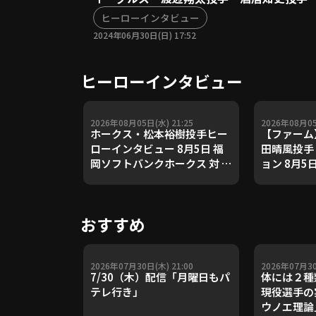
ヒーローインタビュー
2024年06月30日(日) 17:52
ヒーローインタビュー
2026年08月05日(水) 21:25
2026年08月05
ホークス・松本裕樹投手ヒー
【ファーム
ローインタビュー 8月5日 福
田晴風投手
岡ソフトバンクホークス 対 北
ョン 8月5
海道日本ハムファイターズ
ンズ 対 阪
おすすめ
2026年07月30日(木) 21:00
2026年07月30
7/30（木）配信「月曜日もパ
体には２種
テレ行き」
現役選手の
ウノエ理論