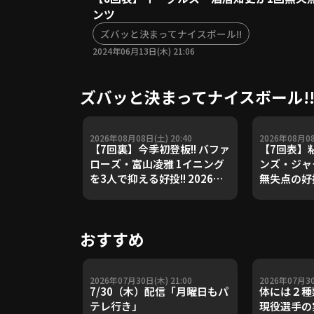
ンツ
ズバッと決まってナイスボール!!
2024年06月13日(木) 21:06
ズバッと決まってナイスボール!
2026年08月08日(土) 20:40
2026年08月08
【7回裏】今季初登板!! バファ
【7回表】粘
ローズ・富山凌雅 1イニング
ンズ・ジャク
を3人で抑える好投!! 2026年8
無失点の好投
月8日 千葉ロッテマリーンズ
2026年8
対 オリックス・バファローズ
リーンズ 
ァローズ
おすすめ
2026年07月30日(木) 21:00
2026年07月30
7/30（木）配信「月曜日もパ
体には２種
テレ行き」
現役選手の