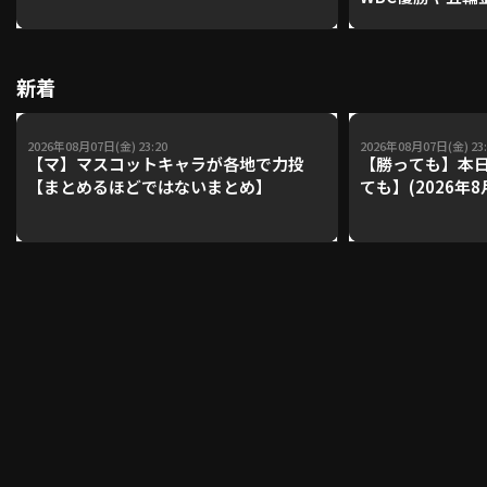
レーナーが登場【P'
【鴻江理論】【
利用規約
プライバシーポリシー
新着
運営会社
（別ウィンドウで開く）
よくある質問
2026年08月07日(金) 23:20
2026年08月07日(金) 23:
【マ】マスコットキャラが各地で力投
【勝っても】本日
特定商取引法の表示
アルバイト募集
（別ウィンドウで開く
【まとめるほどではないまとめ】
ても】(2026年8
動画を検索（選手・チーム・プレー内容…）