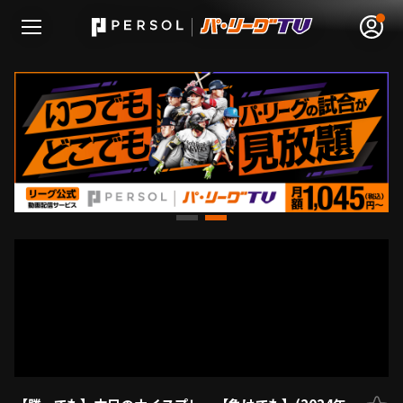
無料アカウント登録
ログイン
HOME
動画
日程･結果
順位表･成績
1軍公式戦
選手名鑑