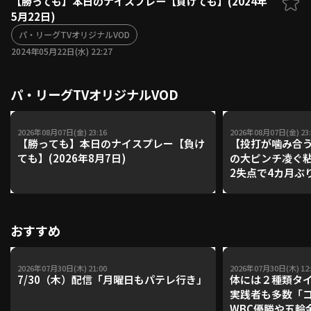
【勝っても】本日のナイスプレー【負けても】(2024年
5月22日)
ファーム東地区
選手名鑑トップ
ニュース
パ・リーグTVオリジナルVOD
北海道日本ハムファイターズ
ファーム中地区
2024年05月22日(水) 22:27
東北楽天ゴールデンイーグルス
ファーム西地区
埼玉西武ライオンズ
パ・リーグTVオリジナルVOD
千葉ロッテマリーンズ
設定
交流戦
オリックス・バファローズ
福岡ソフトバンクホークス
2026年08月07日(金) 23:16
2026年08月07日(金) 23:
【勝っても】本日のナイスプレー【負け
【投打が噛み合
ても】(2026年8月7日)
の大ピンチ凌ぐ粘
2失点で4カ月ぶ
おすすめ
2026年07月30日(木) 21:00
2026年07月30日(木) 12:
7/30（木）配信「月曜日もパテレ行き」
体には２種類タ
実践者も多数「
WBC優勝や五輪