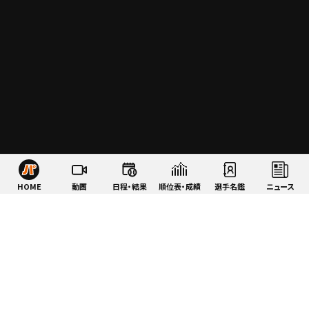
HOME
動画
日程・結果
順位表・成績
選手名鑑
ニュース
特集