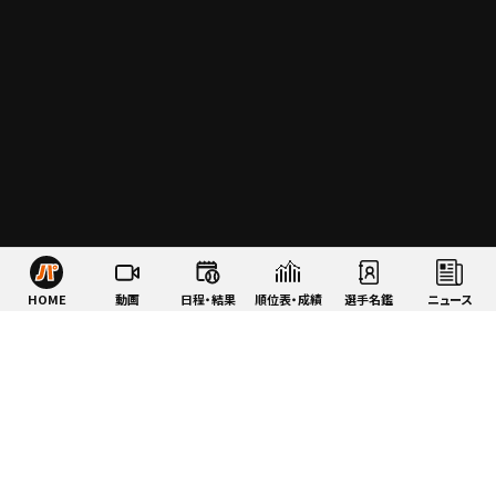
HOME
動画
日程・結果
順位表・成績
選手名鑑
ニュース
特集