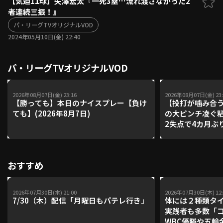
【気迫11球】矢澤宏太『一死3塁…流れ渡さなかった2
者連続三振！』
ファーム東地区
選手名鑑トップ
ニュース
パ・リーグTVオリジナルVOD
北海道日本ハムファイターズ
ファーム中地区
2024年05月10日(金) 22:40
東北楽天ゴールデンイーグルス
ファーム西地区
埼玉西武ライオンズ
パ・リーグTVオリジナルVOD
千葉ロッテマリーンズ
設定
交流戦
オリックス・バファローズ
福岡ソフトバンクホークス
2026年08月07日(金) 23:16
2026年08月07日(金) 23:
【勝っても】本日のナイスプレー【負け
【投打が噛み合
ても】(2026年8月7日)
の大ピンチ凌ぐ粘
2失点で4カ月ぶ
おすすめ
2026年07月30日(木) 21:00
2026年07月30日(木) 12:
7/30（木）配信「月曜日もパテレ行き」
体には２種類タ
実践者も多数「
WBC優勝や五輪