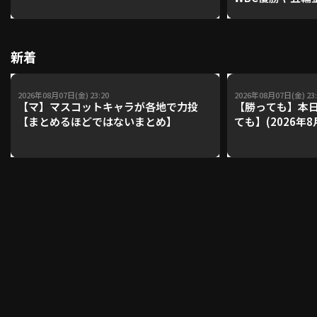
レーナーが登場【P'
【鴻江理論】【
利用規約
プライバシーポリシー
新着
運営会社
（別ウィンドウで開く）
よくある質問
2026年08月07日(金) 23:20
2026年08月07日(金) 23:
【マ】マスコットキャラが各地で力投
【勝っても】本日
特定商取引法の表示
アルバイト募集
（別ウィンドウで開く
【まとめるほどではないまとめ】
ても】(2026年8
動画を検索（選手・チーム・プレー内容…）