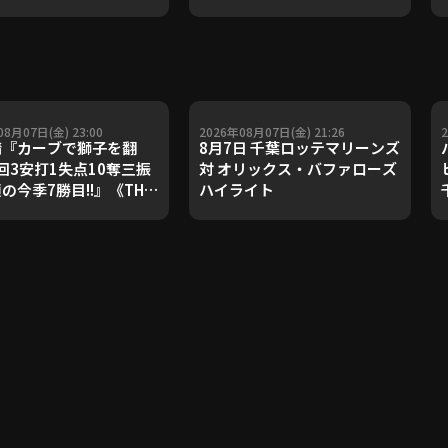
08月07日(金) 23:00
2026年08月07日(金) 21:26
『カーブで獅子を翻
8月7日 千葉ロッテマリーンズ
回3安打1失点10奪三振
対 オリックス・バファローズ
顔の今季7勝目!!』《THE
ハイライト
URE PLAYER》