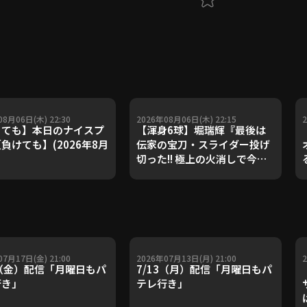
08月06日(木) 22:30
2026年08月06日(木) 22:15
ても】本日のナイスプ
【渾身6球】堀瑞輝『最後は
負けても】(2026年8月
伝家の宝刀・スライダー投げ
切った!! 極上の火消しで今季3
勝目!!』
07月17日(金) 21:00
2026年07月13日(月) 21:00
7（金）配信「月曜日もパ
7/13（月）配信「月曜日もパ
行き」
テレ行き」