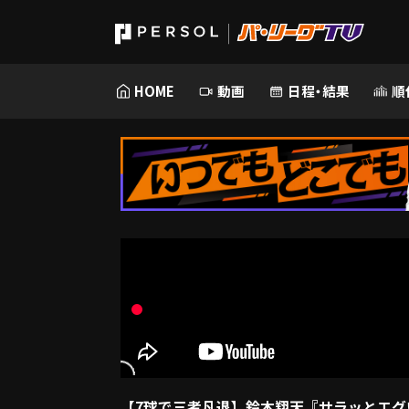
HOME
動画
日程・結果
順
【7球で三者凡退】鈴木翔天『サラッとエグ