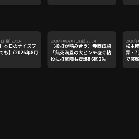
ダルを支えた凄腕
子侑司が語る！守備の隙をつ
が登場【P's
く技術【進行：上重聡アナ】
#18】【鴻江理論】
【P's Update #17】
重聡アナ】
日(金) 23:16
2026年08月07日(金) 23:04
2026年
】本日のナイスプ
【投打が噛み合う】寺西成騎
松本晴
も】(2026年8月
『無死満塁の大ピンチ凌ぐ粘
弄…7
投に打撃陣も援護!! 6回2失点
で笑
で4カ月ぶりとなる先発勝
FEAT
利!!』