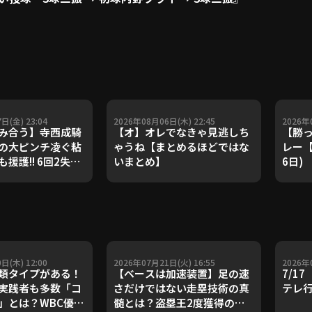
日(金) 23:04
2026年08月06日(木) 22:45
2026年
み合う】寺西成騎
【オ】オレでなきゃ見逃しち
【勝っ
の大ピンチ凌ぐ粘
ゃうね【まとめるほどではな
レー【
援護!! 6回2失点
いまとめ】
6日)
りとなる先発勝
日(木) 12:00
2026年07月21日(火) 16:55
2026年
類タイプがある！
【ベースは加速装置】足の速
7/1
実践者も多数「コ
さだけではない走塁技術の真
テレ
」とは？WBC優勝
髄とは？盗塁王2度獲得の金