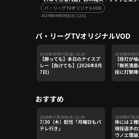
パ・リーグTVオリジナルVOD
2024年04月09日(火) 22:51
パ・リーグTVオリジナルVOD
2026年08月07日(金) 23:16
2026年08月07
【勝っても】本日のナイスプ
【投打が噛
レー【負けても】(2026年8月
『無死満塁
7日)
投に打撃陣も
で4カ月ぶ
利!!』
おすすめ
2026年07月30日(木) 21:00
2026年07月30
7/30（木）配信「月曜日もパ
体には２種
テレ行き」
現役選手の
ウノエ理論