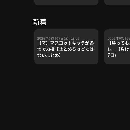
や五輪金メ
トレーナー
Update 
新着
【進行：上
2026年08月07日(金) 23:20
2026年08月07
【マ】マスコットキャラが各
【勝っても
地で力投【まとめるほどでは
レー【負けて
ないまとめ】
7日)