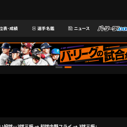
位表･成績
選手名鑑
ニュース
い投球…3球三振 → 初球内野フライ → 3球三振』