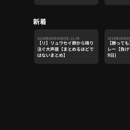
や五輪金メ
トレーナー
Update 
新着
【進行：上
2026年08月09日(日) 21:45
2026年08月09
【リ】リュウセイ群から降り
【勝っても
注ぐ大声援【まとめるほどで
レー【負けて
はないまとめ】
9日)