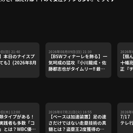
日(日) 21:40
2026年08月09日(日) 21:30
2026年
】本日のナイスプ
【BSWフィナーレを飾る】一
【掴ん
も】(2026年8月
気呵成の猛攻『小川龍成・佐
十幡
藤都志也がタイムリー!! 最後
正『チ
まで集中力を切らさなかった
ンド
10安打7得点!!』
も勇気
リー!!
日(木) 12:00
2026年07月21日(火) 16:55
2026年
類タイプがある！
【ベースは加速装置】足の速
7/1
実践者も多数「コ
さだけではない走塁技術の真
テレ
」とは？WBC優勝
髄とは？盗塁王2度獲得の金