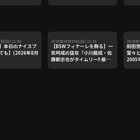
ダルを支えた凄腕
子侑司が語る！守備の隙をつ
が登場【P's
く技術【進行：上重聡アナ】
#18】【鴻江理論】
【P's Update #17】
重聡アナ】
日(日) 21:40
2026年08月09日(日) 21:30
2026年
】本日のナイスプ
【BSWフィナーレを飾る】一
前田
も】(2026年8月
気呵成の猛攻『小川龍成・佐
堂々と
藤都志也がタイムリー!! 最後
200
まで集中力を切らさなかった
巳さ
10安打7得点!!』
無傷1
FEAT