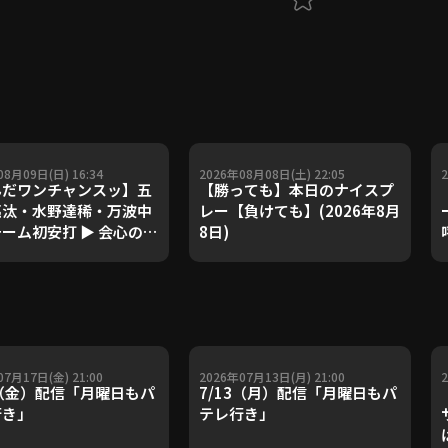
08月09日(日) 16:34
2026年08月08日(土) 22:05
だワンチャンスッ】五
【勝っても】本日のナイスプ
亮汰・水野達稀・万波中
レー【負けても】(2026年8月
ーム初安打 ▶︎ 会心のバ
8日)
エンドラン ▶︎ _恋も野球
が大事”な決勝タイム
!』
07月17日(金) 21:00
2026年07月13日(月) 21:00
7（金）配信「月曜日もパ
7/13（月）配信「月曜日もパ
行き」
テレ行き」