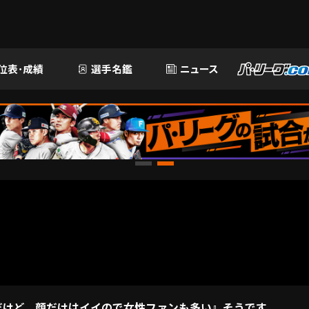
位表･成績
選手名鑑
ニュース
けど、顔だけはイイので女性ファンも多い』そうです