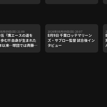
08月09日(日) 21:00
2026年08月09日(日) 20:07
悠伍『鷹エースの道を
8月9日 千葉ロッテマリーン
歩む!!! 自身が生まれた
ズ・サブロー監督 試合後イン
5年以来…球団では斉藤和
タビュー
ん以来となる“開幕から
0連勝ッ”!!!』《THE
URE PLAYER》