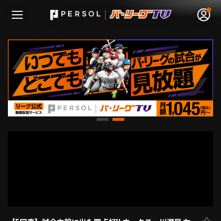
無料アカウント登録
ログイン
HOME
動画
日程･結果
順位表･成績
1軍公式戦
選手名鑑