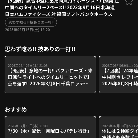
【5回表】試合中盤に出た同点打!! ホークス・川瀬晃 左
中間へのタイムリー2ベース!! 2023年9月16日 北海道
ファーム東地区
選手名鑑トップ
日本ハムファイターズ 対 福岡ソフトバンクホークス
ニュース
北海道日本ハムファイターズ
ファーム中地区
思わず唸る!! 技ありの一打!!
東北楽天ゴールデンイーグルス
2023年09月16日(土) 19:20
ファーム西地区
埼玉西武ライオンズ
千葉ロッテマリーンズ
設定
交流戦
思わず唸る!! 技ありの一打!!
オリックス・バファローズ
福岡ソフトバンクホークス
2026年08月08日(土) 21:05
2026年08月08日(土) 20:
【9回表】意地の一打!! バファローズ・来
【7回裏】24年連
田涼斗 ライトへのタイムリーヒットで1
中村剛也 レフト
点を返す!! 2026年8月8日 千葉ロッテマ
2026年8月8日
リーンズ 対 オリックス・バファローズ
岡ソフトバンク
おすすめ
2026年07月30日(木) 21:00
2026年07月30日(木) 12:
7/30（木）配信「月曜日もパテレ行き」
体には２種類タ
実践者も多数「