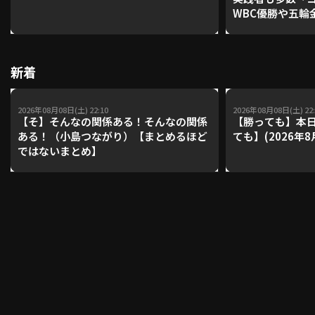
WBC優勝や五輪
レーナーが登場【P'
【鴻江理論】【
利用規約
プライバシーポリシー
新着
運営会社
（別ウィンドウで開く）
よくある質問
2026年08月08日(土) 22:10
2026年08月08日(土) 22:
特定商取引法の表示
アルバイト募集
（別ウィンドウで開く
【そ】そんなの関係ある！そんなの関係
【勝っても】本日
ある！（小島つながり）【まとめるほど
ても】(2026年8
ではないまとめ】
動画を検索（選手・チーム・プレー内容…）