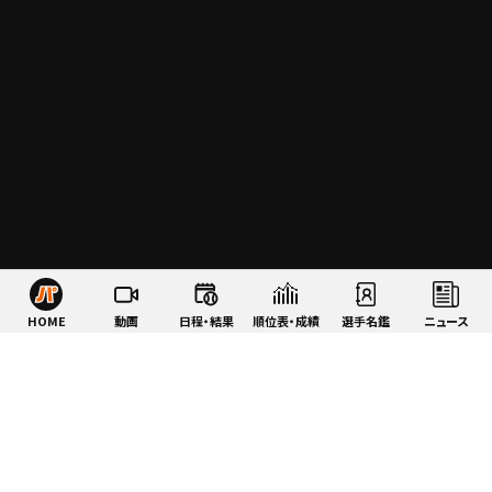
HOME
動画
日程・結果
順位表・成績
選手名鑑
ニュース
特集