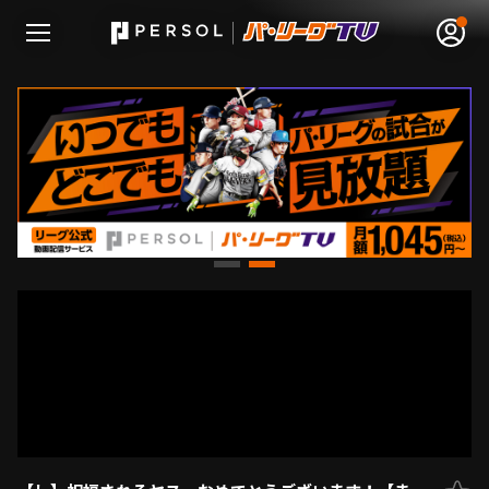
無料アカウント登録
ログイン
HOME
動画
日程･結果
順位表･成績
1軍公式戦
選手名鑑