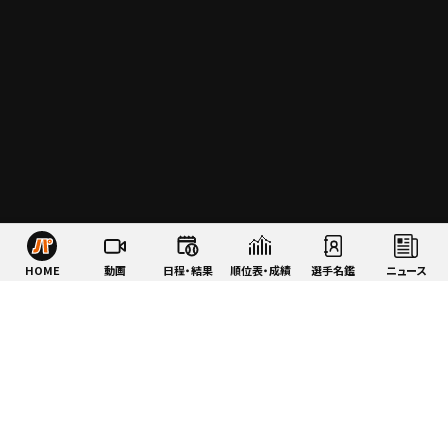
HOME
動画
日程・結果
順位表・成績
選手名鑑
ニュース
特集