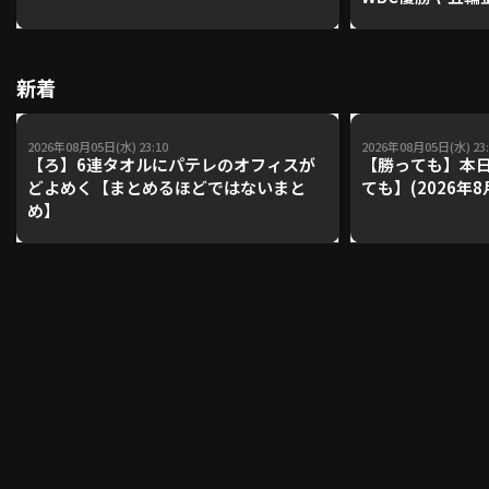
レーナーが登場【P'
【鴻江理論】【
利用規約
プライバシーポリシー
新着
運営会社
（別ウィンドウで開く）
よくある質問
2026年08月05日(水) 23:10
2026年08月05日(水) 23:
【ろ】6連タオルにパテレのオフィスが
【勝っても】本日
特定商取引法の表示
アルバイト募集
（別ウィンドウで開く
どよめく【まとめるほどではないまと
ても】(2026年8
め】
動画を検索（選手・チーム・プレー内容…）