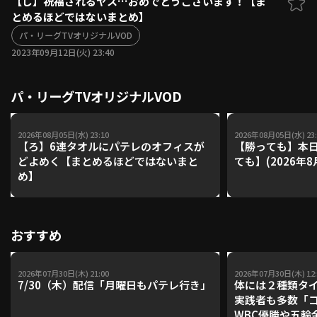
【し】祝福されるヤス…おめでとうございます！【ま
とめるほどではないまとめ】
ファーム東地区
選手名鑑トップ
ニュース
パ・リーグTVオリジナルVOD
北海道日本ハムファイターズ
ファーム中地区
2023年09月12日(火) 23:40
東北楽天ゴールデンイーグルス
ファーム西地区
埼玉西武ライオンズ
パ・リーグTVオリジナルVOD
千葉ロッテマリーンズ
設定
交流戦
オリックス・バファローズ
福岡ソフトバンクホークス
2026年08月05日(水) 23:10
2026年08月05日(水) 23:
【ろ】6連タオルにパテレのオフィスが
【勝っても】本日
どよめく【まとめるほどではないまと
ても】(2026年8
め】
おすすめ
2026年07月30日(木) 21:00
2026年07月30日(木) 12:
7/30（木）配信「月曜日もパテレ行き」
体には２種類タ
実践者も多数「
WBC優勝や五輪