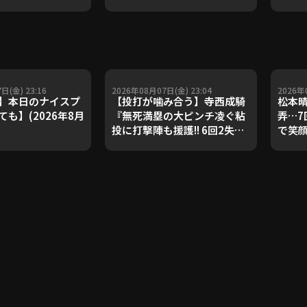
ダルを支えた凄腕
子侑司が語る！守備の隙をつ
が登場【P's
く技術【進行：上重聡アナ】
#18】【鴻江理論】
【P's Update #17】
重聡アナ】
日(金) 23:16
2026年08月07日(金) 23:04
2026年
】本日のナイスプ
【投打が噛み合う】寺西成騎
松本晴
も】(2026年8月
『無死満塁の大ピンチ凌ぐ粘
弄…7
投に打撃陣も援護!! 6回2失点
で笑
で4カ月ぶりとなる先発勝
FEAT
利!!』