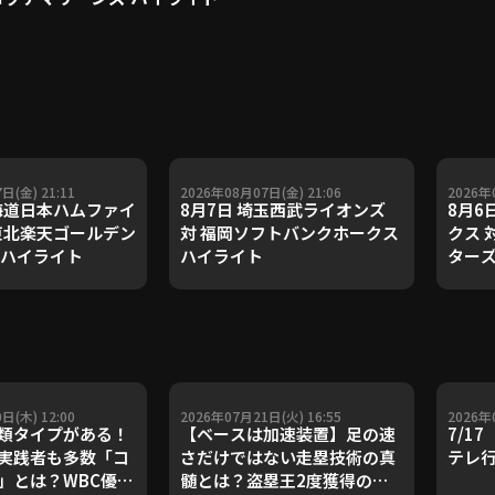
日(金) 21:11
2026年08月07日(金) 21:06
2026年
北海道日本ハムファイ
8月7日 埼玉西武ライオンズ
8月6
 東北楽天ゴールデン
対 福岡ソフトバンクホークス
クス 
 ハイライト
ハイライト
ターズ
日(木) 12:00
2026年07月21日(火) 16:55
2026年
類タイプがある！
【ベースは加速装置】足の速
7/1
実践者も多数「コ
さだけではない走塁技術の真
テレ
」とは？WBC優勝
髄とは？盗塁王2度獲得の金