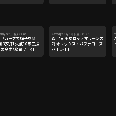
08月07日(金) 23:00
2026年08月07日(金) 21:26
『カーブで獅子を翻
8月7日 千葉ロッテマリーンズ
回3安打1失点10奪三振
対 オリックス・バファローズ
顔の今季7勝目!!』《THE
ハイライト
URE PLAYER》