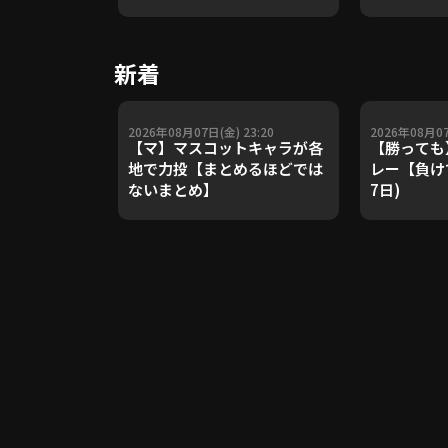
や五輪金メ
トレーナー
Update 
新着
【進行：上
2026年08月07日(金) 23:20
2026年08月07
【マ】マスコットキャラが各
【勝っても
地で力投【まとめるほどでは
レー【負けて
ないまとめ】
7日)