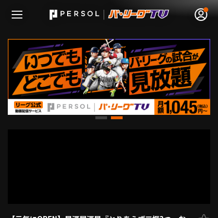
無料アカウント登録
ログイン
HOME
動画
日程･結果
順位表･成績
1軍公式戦
選手名鑑