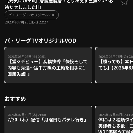
【元気にOPEN】居酒屋酒居『とりあえず三振3つ…お
待たせしました!!』
ファーム東地区
選手名鑑トップ
ニュース
パ・リーグTVオリジナルVOD
北海道日本ハムファイターズ
ファーム中地区
2023年07月25日(火) 22:27
東北楽天ゴールデンイーグルス
ファーム西地区
埼玉西武ライオンズ
パ・リーグTVオリジナルVOD
千葉ロッテマリーンズ
設定
交流戦
オリックス・バファローズ
福岡ソフトバンクホークス
2026年08月08日(土) 09:51
2026年08月07日(金) 23:
【堂々デビュー】髙橋快秀『快投そして
【勝っても】本日
内容も秀逸…猛牛打線の主軸を相手に1
ても】(2026年8
回無失点!!』
おすすめ
2026年07月30日(木) 21:00
2026年07月30日(木) 12:
7/30（木）配信「月曜日もパテレ行き」
体には２種類タ
実践者も多数「
WBC優勝や五輪