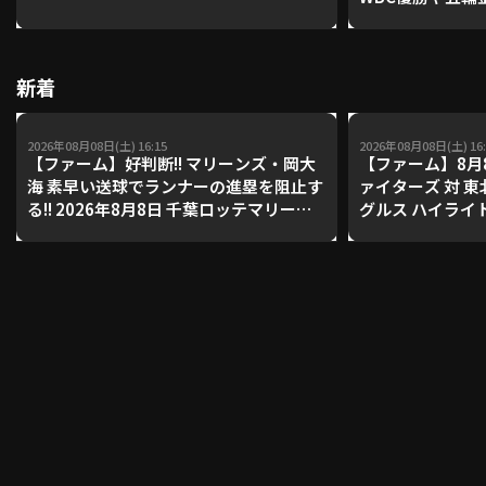
レーナーが登場【P'
【鴻江理論】【
利用規約
プライバシーポリシー
新着
運営会社
（別ウィンドウで開く）
よくある質問
2026年08月08日(土) 16:15
2026年08月08日(土) 16:
【ファーム】好判断!! マリーンズ・岡大
【ファーム】8月
特定商取引法の表示
アルバイト募集
（別ウィンドウで開く
海 素早い送球でランナーの進塁を阻止す
ァイターズ 対 
る!! 2026年8月8日 千葉ロッテマリーン
グルス ハイライ
ズ 対 読売ジャイアンツ
動画を検索（選手・チーム・プレー内容…）