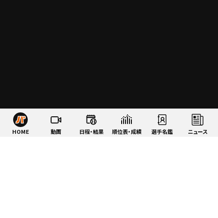
HOME
動画
日程・結果
順位表・成績
選手名鑑
ニュース
特集