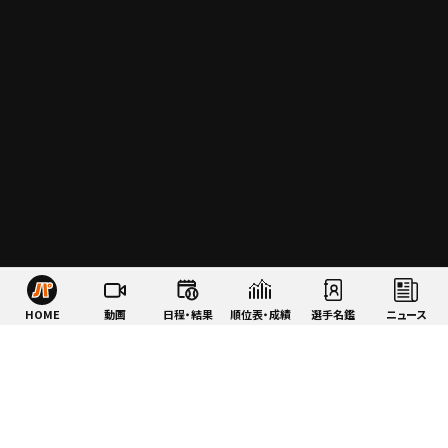
HOME
動画
日程・結果
順位表・成績
選手名鑑
ニュース
特集