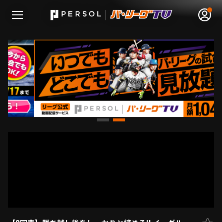
無料アカウント登録
ログイン
HOME
動画
日程･結果
順位表･成績
1軍公式戦
選手名鑑