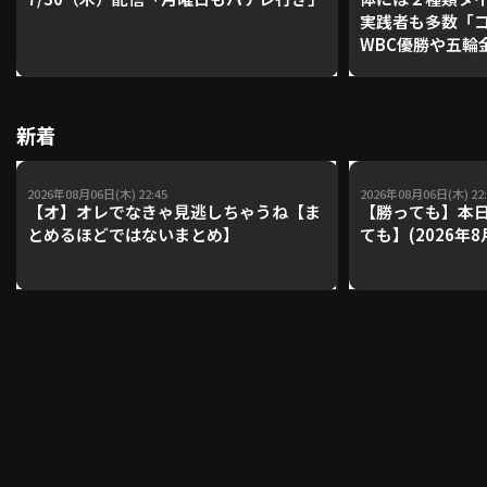
実践者も多数「
WBC優勝や五輪
レーナーが登場【P'
利用規約
プライバシーポリシー
【鴻江理論】【
運営会社
（別ウィンドウで開く）
よくある質問
新着
特定商取引法の表示
アルバイト募集
（別ウィンドウで開く
2026年08月06日(木) 22:45
2026年08月06日(木) 22:
【オ】オレでなきゃ見逃しちゃうね【ま
【勝っても】本日
とめるほどではないまとめ】
ても】(2026年8
動画を検索（選手・チーム・プレー内容…）