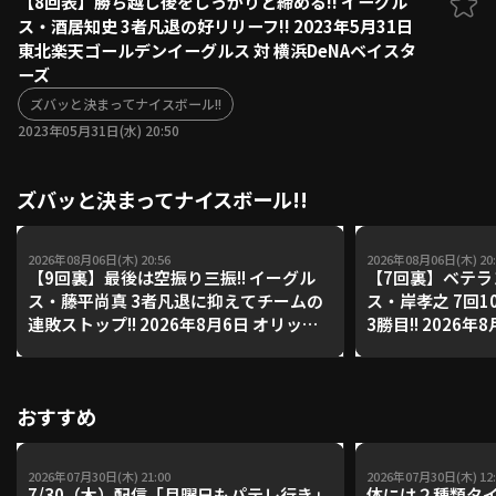
【8回表】勝ち越し後をしっかりと締める!! イーグル
ス・酒居知史 3者凡退の好リリーフ!! 2023年5月31日
ファーム東地区
選手名鑑トップ
東北楽天ゴールデンイーグルス 対 横浜DeNAベイスタ
ニュース
北海道日本ハムファイターズ
ーズ
ファーム中地区
東北楽天ゴールデンイーグルス
ズバッと決まってナイスボール!!
ファーム西地区
埼玉西武ライオンズ
2023年05月31日(水) 20:50
千葉ロッテマリーンズ
設定
交流戦
オリックス・バファローズ
ズバッと決まってナイスボール!!
福岡ソフトバンクホークス
2026年08月06日(木) 20:56
2026年08月06日(木) 20:
【9回裏】最後は空振り三振!! イーグル
【7回裏】ベテラン
ス・藤平尚真 3者凡退に抑えてチームの
ス・岸孝之 7回1
連敗ストップ!! 2026年8月6日 オリック
3勝目!! 2026
ス・バファローズ 対 東北楽天ゴールデ
ァローズ 対 東
ンイーグルス
ルス
おすすめ
2026年07月30日(木) 21:00
2026年07月30日(木) 12:
7/30（木）配信「月曜日もパテレ行き」
体には２種類タ