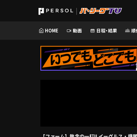
HOME
動画
日程・結果
順
【ファーム】執念の一打!! イーグルス・横尾