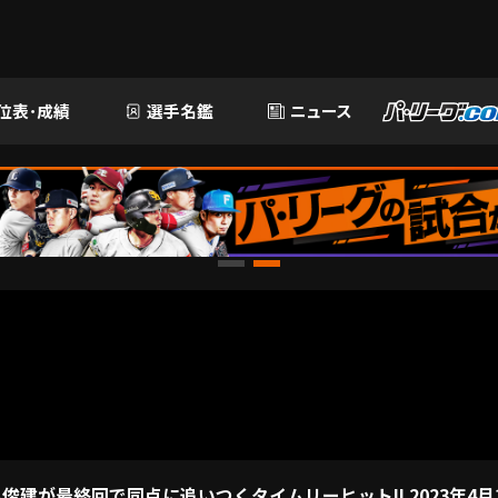
位表･成績
選手名鑑
ニュース
俊建が最終回で同点に追いつくタイムリーヒット!! 2023年4