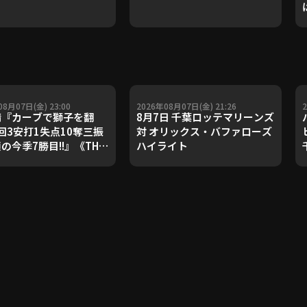
08月07日(金) 23:00
2026年08月07日(金) 21:26
『カーブで獅子を翻
8月7日 千葉ロッテマリーンズ
回3安打1失点10奪三振
対 オリックス・バファローズ
顔の今季7勝目!!』《THE
ハイライト
URE PLAYER》