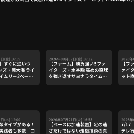
日(金) 16:15
2026年08月07日(金) 16:12
2026年
】すぐに追いつ
【ファーム】勝負強い!! ファ
【ファ
ーンズ・岡大海 ライ
イターズ・水谷瞬 高めの直球
ァイタ
イムリー2ベース!!
を弾き返すサヨナラタイムリ
ット
月7日 千葉ロッテマ
ー!! 2026年8月7日 北海道日
ン!! 
対 読売ジャイアンツ
本ハムファイターズ 対 東北楽
本ハム
天ゴールデンイーグルス
天ゴ
日(木) 12:00
2026年07月21日(火) 16:55
2026年
類タイプがある！
【ベースは加速装置】足の速
7/1
実践者も多数「コ
さだけではない走塁技術の真
テレ