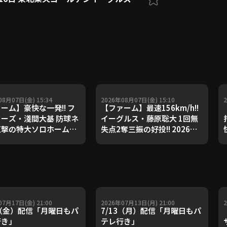
08月07日(金) 15:34
2026年08月07日(金) 15:10
ーム】豪快な一発!! フ
【ファーム】最速156km/h!!
ーズ・淺間大基 防球ネ
イーグルス・藤原聡大 1回無
直撃の特大ソロホームラ
失点2奪三振の好投!! 2026年8
2026年8月7日 北海道日
月7日 北海道日本ハムファイ
ファイターズ 対 東北楽
ターズ 対 東北楽天ゴールデン
ールデンイーグルス
イーグルス
07月17日(金) 21:00
2026年07月13日(月) 21:00
7（金）配信「月曜日もパ
7/13（月）配信「月曜日もパ
行き」
テレ行き」