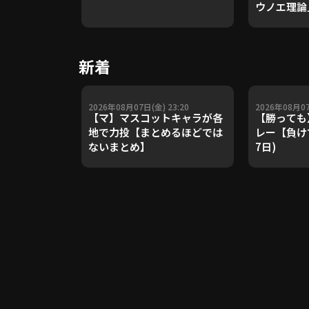
ウノエ理論
や五輪金メ
トレーナー
Update 
新着
【進行：上
2026年08月07日(金) 23:20
2026年08月07
【マ】マスコットキャラが各
【勝っても
地で力投【まとめるほどでは
レー【負けて
ないまとめ】
7日)