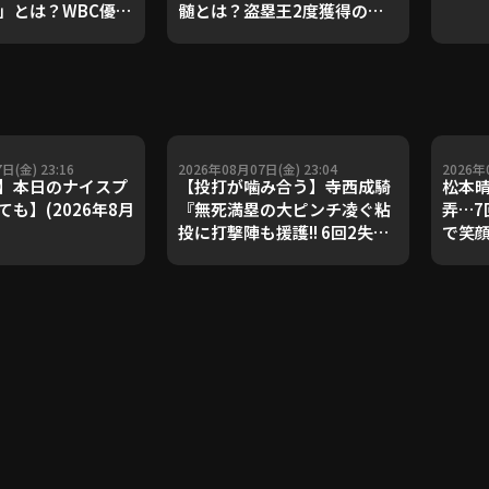
」とは？WBC優勝
髄とは？盗塁王2度獲得の金
ダルを支えた凄腕
子侑司が語る！守備の隙をつ
が登場【P's
く技術【進行：上重聡アナ】
#18】【鴻江理論】
【P's Update #17】
重聡アナ】
日(金) 23:16
2026年08月07日(金) 23:04
2026年
】本日のナイスプ
【投打が噛み合う】寺西成騎
松本晴
も】(2026年8月
『無死満塁の大ピンチ凌ぐ粘
弄…7
投に打撃陣も援護!! 6回2失点
で笑
で4カ月ぶりとなる先発勝
FEAT
利!!』