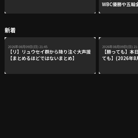
WBC優勝や五輪
レーナーが登場【P'
【鴻江理論】【
利用規約
プライバシーポリシー
新着
運営会社
（別ウィンドウで開く）
よくある質問
2026年08月09日(日) 21:45
2026年08月09日(日) 21:
特定商取引法の表示
アルバイト募集
（別ウィンドウで開く
【リ】リュウセイ群から降り注ぐ大声援
【勝っても】本日
【まとめるほどではないまとめ】
ても】(2026年8
動画を検索（選手・チーム・プレー内容…）