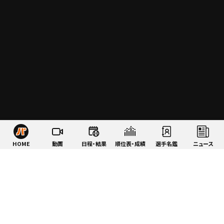
HOME
動画
日程・結果
順位表・成績
選手名鑑
ニュース
特集