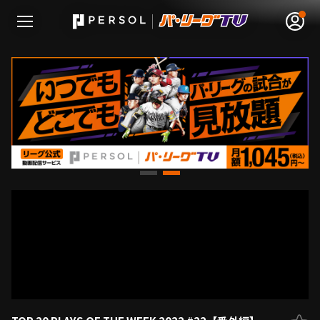
無料アカウント登録
ログイン
HOME
動画
日程･結果
順位表･成績
1軍公式戦
選手名鑑