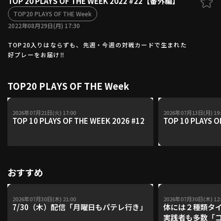
TOP 20 PLAYS OF THE WEEK 2022 #22【番外編】
ファーム東地区
TOP20 PLAYS OF THE Week
選手名鑑トップ
ニュース
2022年08月29日(月) 17:30
北海道日本ハムファイターズ
ファーム中地区
東北楽天ゴールデンイーグルス
TOP20入りはならずも、先週・今週の対戦カードで生まれた
ファーム西地区
埼玉西武ライオンズ
好プレーをお届け‼︎
千葉ロッテマリーンズ
設定
交流戦
オリックス・バファローズ
TOP20 PLAYS OF THE Week
福岡ソフトバンクホークス
2026年07月21日(火) 17:00
2026年07月13日(月) 19:
TOP 10 PLAYS OF THE WEEK 2026 #12
TOP 10 PLAYS O
おすすめ
2026年07月30日(木) 21:00
2026年07月30日(木) 12:
7/30（木）配信「月曜日もパテレ行き」
体には２種類タ
実践者も多数「