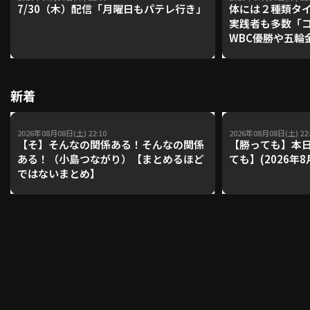
7/30（木）配信「月曜日もパテレ行き」
体には２種類タ
実践者も多数「
WBC優勝や五輪
利用規約
プライバシーポリシー
レーナーが登場【P'
【鴻江理論】【
運営会社
（別ウィンドウで開く）
よくある質問
新着
特定商取引法の表示
アルバイト募集
（別ウィンドウで開く
2026年08月08日(土) 22:10
2026年08月08日(土) 22:
【そ】そんなの関係ある！そんなの関係
【勝っても】本日
ある！（小島つながり）【まとめるほど
ても】(2026年8
動画を検索（選手・チーム・プレー内容…）
ではないまとめ】