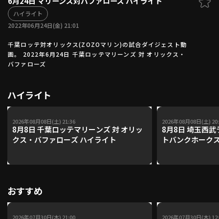
6月24日 マリーンズ対バファローズ ハイライト
ファーム東地区
ハイライト
選手名鑑トップ
ニュース
2022年06月24日(金) 21:01
北海道日本ハムファイターズ
ファーム中地区
東北楽天ゴールデンイーグルス
千葉ロッテ対オリックス(ZOZOマリン)の試合ダイジェスト動
ファーム西地区
埼玉西武ライオンズ
画。 2022年6月24日 千葉ロッテマリーンズ 対 オリックス・
バファローズ
千葉ロッテマリーンズ
設定
交流戦
オリックス・バファローズ
福岡ソフトバンクホークス
ハイライト
2026年08月08日(土) 21:36
2026年08月08日(土) 20:
8月8日 千葉ロッテマリーンズ 対 オリッ
8月8日 埼玉西武
クス・バファローズ ハイライト
トバンクホークス
おすすめ
2026年07月30日(木) 21:00
2026年07月30日(木) 12: