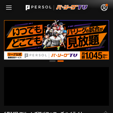
無料アカウント登録
ログイン
HOME
動画
日程･結果
順位表･成績
1軍公式戦
選手名鑑