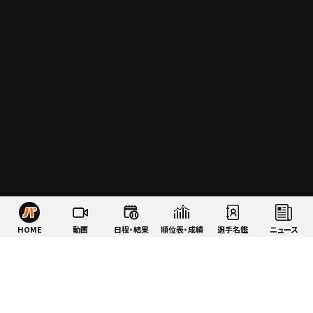
HOME
動画
日程・結果
順位表・成績
選手名鑑
ニュース
特集