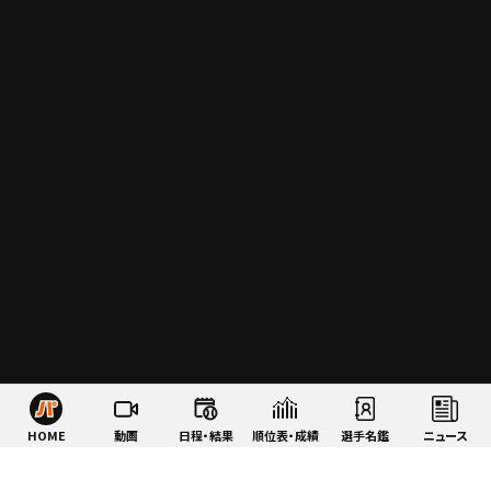
HOME
動画
日程・結果
順位表・成績
選手名鑑
ニュース