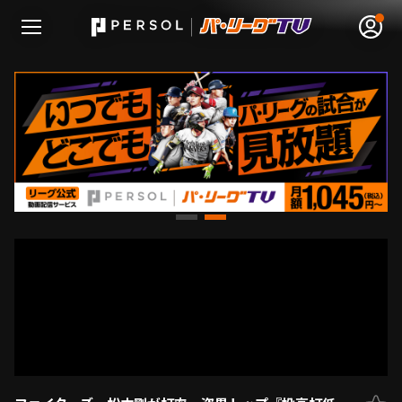
無料アカウント登録
ログイン
HOME
動画
日程･結果
順位表･成績
1軍公式戦
選手名鑑