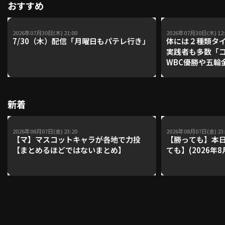
おすすめ
2026年07月30日(木) 21:00
2026年07月30日(木) 12:
利用規約
プライバシーポリシー
7/30（木）配信「月曜日もパテレ行き」
体には２種類タ
実践者も多数「
運営会社
（別ウィンドウで開く）
よくある質問
WBC優勝や五輪
レーナーが登場【P'
特定商取引法の表示
アルバイト募集
（別ウィンドウで開く
【鴻江理論】【
新着
動画を検索（選手・チーム・プレー内容…）
2026年08月07日(金) 23:20
2026年08月07日(金) 23:
【マ】マスコットキャラが各地で力投
【勝っても】本日
【まとめるほどではないまとめ】
ても】(2026年8