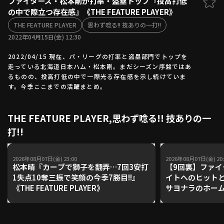
ファイターズ・松本剛が打率・盗塁トップ『投高打低
の中で際立つ存在感』《THE FEATURE PLAYER》
ファーム東地区
選手名鑑トップ
ニュース
THE FEATURE PLAYER
思わず唸る!! 技ありの一打!!
北海道日本ハムファイターズ
ファーム中地区
2022年04月15日(金) 12:30
東北楽天ゴールデンイーグルス
ファーム西地区
埼玉西武ライオンズ
2022/04/15 現在、パ・リーグの打率と盗塁部門でトップを
走っている北海道日本ハム・松本剛。まだシーズン序盤ではあ
千葉ロッテマリーンズ
設定
交流戦
るものの、投高打低の中で一際光る存在感を示し続けていま
オリックス・バファローズ
す。今季ここまでの活躍まとめ。
福岡ソフトバンクホークス
THE FEATURE PLAYER,思わず唸る!! 技ありの一
打!!
2026年08月07日(金) 23:00
2026年08月07日(金) 20:
松本晴『カーブで獅子を翻弄…7回3安打
【9回裏】ファ
1失点10奪三振で笑顔の今季7勝目!!』
イトへのヒット
《THE FEATURE PLAYER》
サヨナラのホームイ
北海道日本ハムフ
天ゴールデンイ