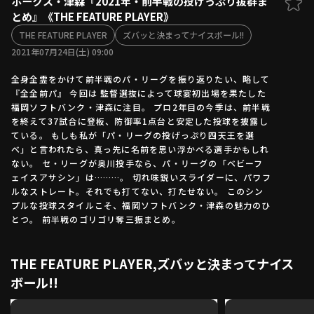
ホークス・津森『2021年・前半戦の投げっぷり抜群ま
とめ』《THE FEATURE PLAYER》
ファーム東地区
選手名鑑トップ
ニュース
THE FEATURE PLAYER
ズバッと決まってナイスボール!!
北海道日本ハムファイターズ
ファーム中地区
2021年07月24日(土) 09:00
東北楽天ゴールデンイーグルス
ファーム西地区
埼玉西武ライオンズ
全身全霊をかけて前半戦のパ・リーグを振り返りたい、略して
『全全前パ』 今回は 監督選抜によって球宴初出場を果たした
千葉ロッテマリーンズ
設定
交流戦
福岡ソフトバンク・津森に注目。 プロ2年目の今季は、前半戦
オリックス・バファローズ
を終えて37試合に登板、防御率1点台と安定した投球を披露し
福岡ソフトバンクホークス
ている。 もしも私が「パ・リーグの投げっぷり四天王を選
べ」と言われたら、真っ先に名前を思い浮かべる選手かもしれ
ない。 セ・リーグが奥川投手なら、パ・リーグの「ベビーフ
ェイスアサシン」は………。 切れ味鋭いスライダーに、パワフ
ルなストレート。それでも打てない、打たせない。 このシン
プルな投球スタイルこそ、福岡ソフトバンク・津森の魅力のひ
とつ。 前半戦のゴリゴリ奪三振まとめ。
THE FEATURE PLAYER,ズバッと決まってナイス
ボール!!