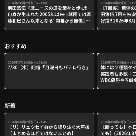
2026年08月09日(日) 21:00
2026年08月09日(日) 19:
前田悠伍『鷹エースの道を堂々と歩む!!!
【7回裏】無傷の1
自身が生まれた2005年以来…球団では斉
田悠伍 7回を被
藤和巳さん以来となる“開幕から無傷10
好投!! 2026年
利用規約
プライバシーポリシー
連勝ッ”!!!』《THE FEATURE PLAYER》
ズ 対 福岡ソフ
運営会社
（別ウィンドウで開く）
よくある質問
おすすめ
特定商取引法の表示
アルバイト募集
（別ウィンドウで開く
2026年07月30日(木) 21:00
2026年07月30日(木) 12:
7/30（木）配信「月曜日もパテレ行き」
体には２種類タ
動画を検索（選手・チーム・プレー内容…）
実践者も多数「
WBC優勝や五輪
レーナーが登場【P'
【鴻江理論】【
新着
2026年08月09日(日) 21:45
2026年08月09日(日) 21:
【リ】リュウセイ群から降り注ぐ大声援
【勝っても】本日
【まとめるほどではないまとめ】
ても】(2026年8