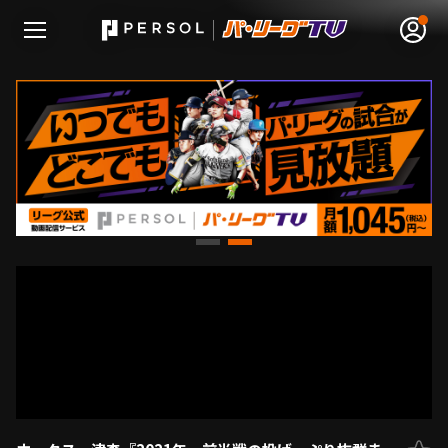
無料アカウント登録
ログイン
HOME
動画
日程･結果
順位表･成績
1軍公式戦
選手名鑑