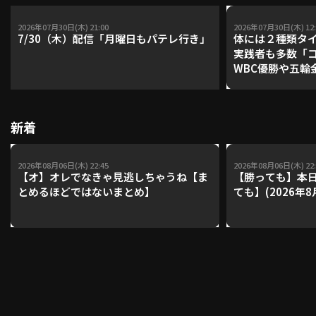
2026年07月30日(木) 21:00
2026年07月30日(木) 12:
7/30（木）配信「月曜日もパテレ行き」
体には２種類タ
利用規約
プライバシーポリシー
実践者も多数「
WBC優勝や五輪
運営会社
（別ウィンドウで開く）
よくある質問
レーナーが登場【P'
【鴻江理論】【
特定商取引法の表示
アルバイト募集
（別ウィンドウで開く
新着
2026年08月06日(木) 22:45
2026年08月06日(木) 22:
動画を検索（選手・チーム・プレー内容…）
【オ】オレでなきゃ見逃しちゃうね【ま
【勝っても】本日
とめるほどではないまとめ】
ても】(2026年8