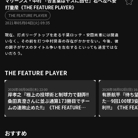
マリーンズ・中村 『合言葉はヤスに回せ』右へ左へ安
打量産《THE FEATURE PLAYER》
ファーム東地区
選手名鑑トップ
ニュース
THE FEATURE PLAYER
北海道日本ハムファイターズ
ファーム中地区
2021年05月04日(火) 09:35
東北楽天ゴールデンイーグルス
ファーム西地区
埼玉西武ライオンズ
現在、打点リーグトップを走る千葉ロッテ・安田尚憲には間違
いなく、その前を打つ中村奨吾の存在がかかせない。今後、彼
千葉ロッテマリーンズ
設定
交流戦
の調子がヤスのタイトル争いを左右するといっても過言ではな
オリックス・バファローズ
いだろう。
福岡ソフトバンクホークス
THE FEATURE PLAYER
2026年08月06日(木) 22:00
2026年08月02日(日) 16:
岸孝之『極上の投球術と制球力で翻弄!!
有原航平『待ち望
桑田真澄さんに並ぶ通算173勝目でチー
た…9回100球3
ムの連敗止めた!!』《THE FEATURE
利!!!』《THE FEA
PLAYER》
おすすめ