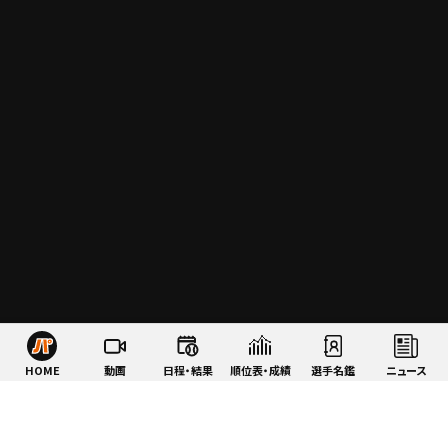
HOME
動画
日程・結果
順位表・成績
選手名鑑
ニュース
特集