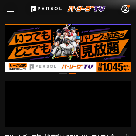
無料アカウント登録
ログイン
HOME
動画
日程･結果
順位表･成績
1軍公式戦
選手名鑑