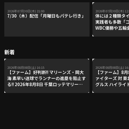
2026年07月30日(木) 21:00
2026年07月30日(木) 12:
7/30（木）配信「月曜日もパテレ行き」
体には２種類タ
利用規約
プライバシーポリシー
実践者も多数「
WBC優勝や五輪
運営会社
（別ウィンドウで開く）
よくある質問
レーナーが登場【P'
【鴻江理論】【
特定商取引法の表示
アルバイト募集
（別ウィンドウで開く
新着
2026年08月08日(土) 16:15
2026年08月08日(土) 16:
動画を検索（選手・チーム・プレー内容…）
【ファーム】好判断!! マリーンズ・岡大
【ファーム】8月
海 素早い送球でランナーの進塁を阻止す
ァイターズ 対 
る!! 2026年8月8日 千葉ロッテマリーン
グルス ハイライ
ズ 対 読売ジャイアンツ