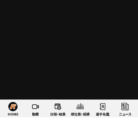
HOME
動画
日程・結果
順位表・成績
選手名鑑
ニュース
特集