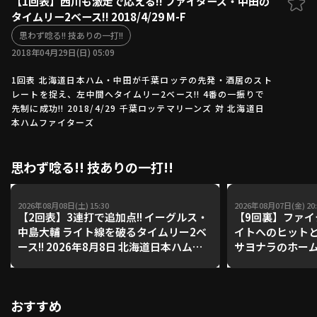
【1回表】西川も激走で応える!! ファイターズ・中田の
タイムリー2ベース!! 2018/4/29 M-F
ファーム東地区
選手名鑑トップ
ニュース
思わず唸る!! 技ありの一打!!
北海道日本ハムファイターズ
ファーム中地区
2018年04月29日(日) 05:09
東北楽天ゴールデンイーグルス
ファーム西地区
埼玉西武ライオンズ
1回表 北海道日本ハム・中田が千葉ロッテの先発・酒居のスト
レートを捉え、左中間へタイムリー2ベース!! 4番の一振りで
千葉ロッテマリーンズ
設定
交流戦
先制に成功!! 2018/4/29 千葉ロッテマリーンズ 対 北海道日
オリックス・バファローズ
本ハムファイターズ
福岡ソフトバンクホークス
思わず唸る!! 技ありの一打!!
2026年08月08日(土) 15:30
2026年08月07日(金) 20:
【2回表】3連打で追加点!! イーグルス・
【9回裏】ファ
中島大輔 ライト線を破るタイムリー2ベ
イトへのヒット
ース!! 2026年8月8日 北海道日本ハムフ
サヨナラのホームイ
ァイターズ 対 東北楽天ゴールデンイー
北海道日本ハムフ
グルス
天ゴールデンイ
おすすめ