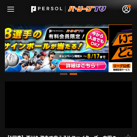
無料アカウント登録
ログイン
HOME
動画
日程･結果
順位表･成績
1軍公式戦
選手名鑑