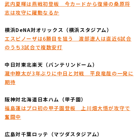
武内夏暉は燕戦初登板 今カードから復帰の桑原将
志は攻守に躍動なるか
横浜DeNA対オリックス（横浜スタジアム）
エスピノーザは6勝目を狙う 渡部遼人は直近6試合
のうち3試合で複数安打
利用規約
プライバシーポリシー
運営会社
（別ウィンドウで開く）
よくある質問
中日対東北楽天（バンテリンドーム）
瀧中瞭太が3年ぶりに中日と対戦 平良竜哉の一発に
特定商取引法の表示
アルバイト募集
（別ウィンドウで開く
期待
阪神対北海道日本ハム（甲子園）
福島蓮はプロ初の甲子園登板 上川畑大悟が攻守で
奮闘中
広島対千葉ロッテ（マツダスタジアム）