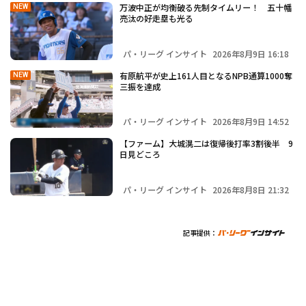
万波中正が均衡破る先制タイムリー！ 五十幡
NEW
亮汰の好走塁も光る
パ・リーグ インサイト
2026年8月9日 16:18
有原航平が史上161人目となるNPB通算1000奪
NEW
三振を達成
パ・リーグ インサイト
2026年8月9日 14:52
【ファーム】大城滉二は復帰後打率3割後半 9
日見どころ
パ・リーグ インサイト
2026年8月8日 21:32
記事提供：