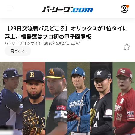
【28日交流戦パ見どころ】オリックスが1位タイに
浮上。福島蓮はプロ初の甲子園登板
パ・リーグ インサイト
2026年5月27日 22:47
見どころ
無料アカウント登録
ログイン
HOME
動画
日程・結果
順位表･成績
1軍公式戦
選手名鑑