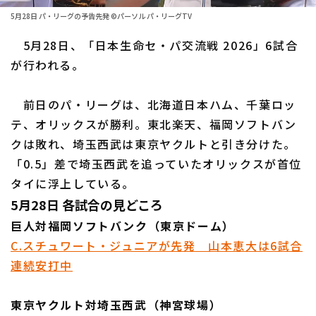
5月28日 パ・リーグの予告先発 ©パーソル パ・リーグTV
ファーム東地区
選手名鑑トップ
ニュース
5月28日、「日本生命セ・パ交流戦 2026」6試合
ファーム中地区
北海道日本ハムファイターズ
が行われる。
ファーム西地区
東北楽天ゴールデンイーグルス
前日のパ・リーグは、北海道日本ハム、千葉ロッ
交流戦
埼玉西武ライオンズ
テ、オリックスが勝利。東北楽天、福岡ソフトバン
設定
クは敗れ、埼玉西武は東京ヤクルトと引き分けた。
千葉ロッテマリーンズ
「0.5」差で埼玉西武を追っていたオリックスが首位
オリックス・バファローズ
タイに浮上している。
5月28日 各試合の見どころ
福岡ソフトバンクホークス
巨人対福岡ソフトバンク（東京ドーム）
C.スチュワート・ジュニアが先発 山本恵大は6試合
連続安打中
東京ヤクルト対埼玉西武（神宮球場）