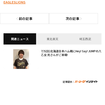
EAGLES
LIONS
前の記事
次の記事
前の記事へ
次の記事へ
関連ニュース
東北楽天
埼玉西武
7/5(日)北海道日本ハム戦にHey! Say! JUMPの八
乙女 光さんがご来場!
記事提供：