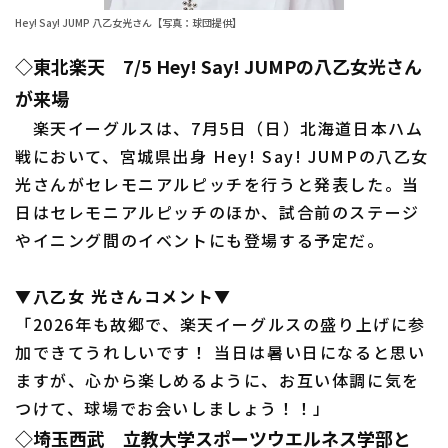
Hey! Say! JUMP 八乙女光さん【写真：球団提供】
ファーム東地区
選手名鑑トップ
ニュース
◇東北楽天 7/5 Hey! Say! JUMPの八乙女光さん
ファーム中地区
北海道日本ハムファイターズ
が来場
ファーム西地区
東北楽天ゴールデンイーグルス
楽天イーグルスは、7月5日（日）北海道日本ハム
交流戦
戦において、宮城県出身 Hey! Say! JUMPの八乙女
埼玉西武ライオンズ
光さんがセレモニアルピッチを行うと発表した。当
設定
日はセレモニアルピッチのほか、試合前のステージ
千葉ロッテマリーンズ
やイニング間のイベントにも登場する予定だ。
オリックス・バファローズ
▼八乙女 光さんコメント▼
福岡ソフトバンクホークス
「2026年も故郷で、楽天イーグルスの盛り上げに参
加できてうれしいです！ 当日は暑い日になると思い
ますが、心から楽しめるように、お互い体調に気を
つけて、球場でお会いしましょう！！」
◇埼玉西武 立教大学スポーツウエルネス学部と