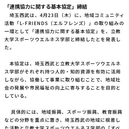
「連携協力に関する基本協定」締結
埼玉西武は、4月23日（木）に、地域コミュニティ
活動「L-FRIENDS（エルフレンズ）」の取り組みの
一環として「連携協力に関する基本協定」を、立教
大学スポーツウエルネス学部と締結したとを発表し
利用規約
プライバシーポリシー
た。
運営会社
（別ウィンドウで開く）
よくある質問
本協定は、埼玉西武と立教大学スポーツウエルネ
特定商取引法の表示
アルバイト募集
（別ウィンドウで開く
ス学部がそれぞれ持つ人的・知的資源を有効に活用
しながら、協働して事業に取り組むことで、地域社
会の発展や市民福祉の向上に寄与することを目的と
している。
具体的には、地域振興、スポーツ振興、教育振興
などの分野を重点に置き、埼玉西武の地域に根差し
た活動と立教大学スポーツウエルネス学部の「すべ