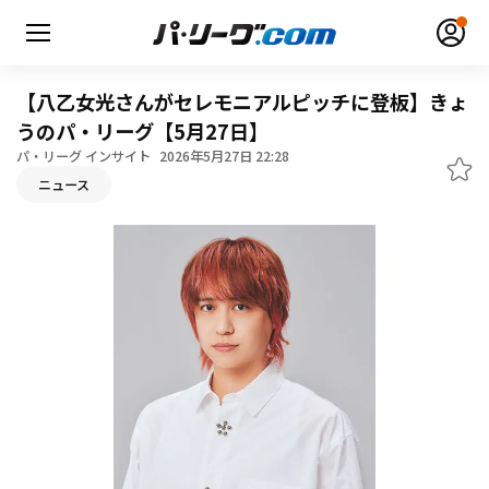
【八乙女光さんがセレモニアルピッチに登板】きょ
うのパ・リーグ【5月27日】
パ・リーグ インサイト
2026年5月27日 22:28
ニュース
無料アカウント登録
ログイン
HOME
動画
日程・結果
順位表･成績
1軍公式戦
選手名鑑