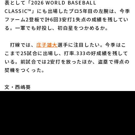
表として「2026 WORLD BASEBALL
CLASSIC™」にも出場したプロ5年目の左腕は、今季
ファーム2登板で計6回3安打1失点の成績を残してい
る。一軍でも好投し、初白星をつかめるか。
利用規約
プライバシーポリシー
打線では、
庄子雄大
選手に注目したい。今季はこ
こまで25試合に出場し、打率.333の好成績を残して
運営会社
（別ウィンドウで開く）
よくある質問
いる。前試合では2安打を放ったほか、盗塁で得点の
特定商取引法の表示
アルバイト募集
（別ウィンドウで開く
契機をつくった。
文・西嶋葵