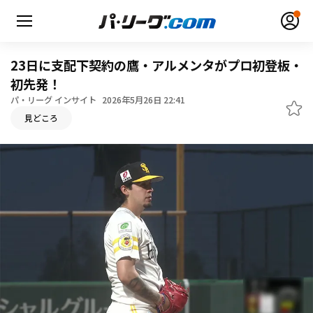
23日に支配下契約の鷹・アルメンタがプロ初登板・
初先発！
パ・リーグ インサイト
2026年5月26日 22:41
無料アカウント登録
ログイン
見どころ
HOME
動画
日程・結果
順位表･成績
1軍公式戦
選手名鑑