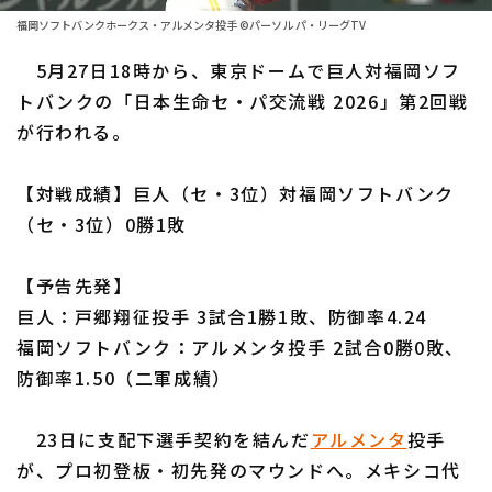
ファーム東地区
選手名鑑トップ
福岡ソフトバンクホークス・アルメンタ投手 ©パーソル パ・リーグTV
ニュース
ファーム中地区
5月27日18時から、東京ドームで巨人対福岡ソフ
北海道日本ハムファイターズ
ファーム西地区
トバンクの「日本生命セ・パ交流戦 2026」第2回戦
東北楽天ゴールデンイーグルス
が行われる。
交流戦
埼玉西武ライオンズ
設定
【対戦成績】巨人（セ・3位）対福岡ソフトバンク
千葉ロッテマリーンズ
（セ・3位）0勝1敗
オリックス・バファローズ
【予告先発】
福岡ソフトバンクホークス
巨人：戸郷翔征投手 3試合1勝1敗、防御率4.24
福岡ソフトバンク：アルメンタ投手 2試合0勝0敗、
防御率1.50（二軍成績）
23日に支配下選手契約を結んだ
アルメンタ
投手
が、プロ初登板・初先発のマウンドへ。メキシコ代