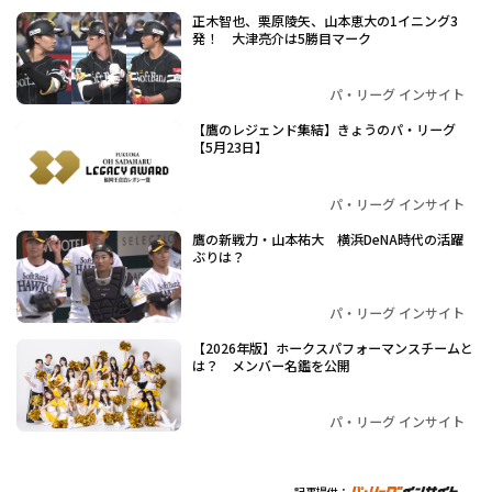
正木智也、栗原陵矢、山本恵大の1イニング3
発！ 大津亮介は5勝目マーク
パ・リーグ インサイト
【鷹のレジェンド集結】きょうのパ・リーグ
【5月23日】
パ・リーグ インサイト
鷹の新戦力・山本祐大 横浜DeNA時代の活躍
ぶりは？
パ・リーグ インサイト
【2026年版】ホークスパフォーマンスチームと
は？ メンバー名鑑を公開
パ・リーグ インサイト
記事提供：