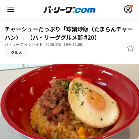
チャーシューたっぷり「球欒炒飯（たまらんチャー
ハン）」【パ・リーググルメ部 #20】
パ・リーグ インサイト
2026年5月19日 11:00
グルメ
無料アカウント登録
ログイン
HOME
動画
日程・結果
順位表･成績
1軍公式戦
選手名鑑