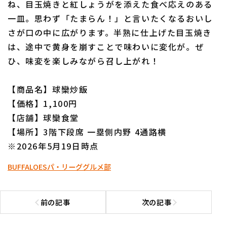
ね、目玉焼きと紅しょうがを添えた食べ応えのある
一皿。思わず「たまらん！」と言いたくなるおいし
さが口の中に広がります。半熟に仕上げた目玉焼き
は、途中で黄身を崩すことで味わいに変化が。ぜ
ひ、味変を楽しみながら召し上がれ！
利用規約
プライバシーポリシー
【商品名】球欒炒飯
運営会社
（別ウィンドウで開く）
よくある質問
【価格】1,100円
【店舗】球欒食堂
特定商取引法の表示
アルバイト募集
（別ウィンドウで開く
【場所】3階下段席 一塁側内野 4通路横
※2026年5月19日時点
BUFFALOES
パ・リーググルメ部
前の記事
次の記事
前の記事へ
次の記事へ