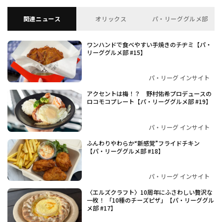
関連ニュース
オリックス
パ・リーググルメ部
ワンハンドで食べやすい手焼きのチヂミ【パ・
リーググルメ部 #15】
パ・リーグ インサイト
アクセントは梅！？ 野村佑希プロデュースの
ロコモコプレート【パ・リーググルメ部 #19】
パ・リーグ インサイト
ふんわりやわらか“新感覚”フライドチキン
【パ・リーググルメ部 #18】
パ・リーグ インサイト
〈エルズクラフト〉10周年にふさわしい贅沢な
一枚！ 「10種のチーズピザ」【パ・リーググル
メ部 #17】