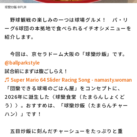
球欒炒飯 ©PLM
ファーム東地区
選手名鑑トップ
ニュース
野球観戦の楽しみの一つは球場グルメ！ パ・リ
ファーム中地区
北海道日本ハムファイターズ
ーグ6球団の本拠地で食べられるイチオシメニューを
ファーム西地区
紹介します。
東北楽天ゴールデンイーグルス
交流戦
埼玉西武ライオンズ
今回は、京セラドーム大阪の「球欒炒飯」です。
設定
@ballparkstyle
千葉ロッテマリーンズ
試合前にまずは腹ごしらえ！
オリックス・バファローズ
♬ Super Mario 64 Slider Racing Song - namasty.woman
「団欒できる球場のごはん屋」をコンセプトに、
福岡ソフトバンクホークス
2026年に誕生した〈球欒食堂（たまらんしょくど
う）〉。おすすめは、「球欒炒飯（たまらんチャー
ハン）」です！
五目炒飯に刻んだチャーシューをたっぷりと重