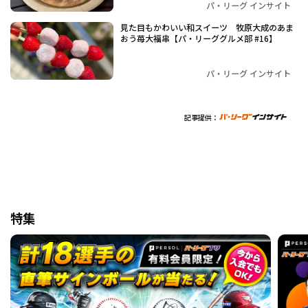
パ・リーグ インサイト
見た目もかわいい和スイーツ 牧原大成のあま
おう苺大福串【パ・リーググルメ部 #16】
パ・リーグ インサイト
記事提供：
特集