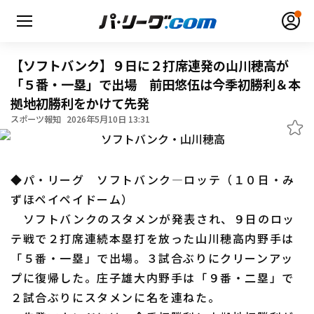
【ソフトバンク】９日に２打席連発の山川穂高が
「５番・一塁」で出場 前田悠伍は今季初勝利＆本
拠地初勝利をかけて先発
無料アカウント登録
ログイン
スポーツ報知
2026年5月10日 13:31
HOME
◆パ・リーグ ソフトバンク―ロッテ（１０日・み
動画
ずほペイペイドーム）
ソフトバンクのスタメンが発表され、９日のロッ
日程・結果
テ戦で２打席連続本塁打を放った山川穂高内野手は
「５番・一塁」で出場。３試合ぶりにクリーンアッ
順位表･成績
プに復帰した。庄子雄大内野手は「９番・二塁」で
1軍公式戦
２試合ぶりにスタメンに名を連ねた。
選手名鑑