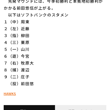
先発マウンドには、今季初勝利と本拠地初勝利が
ファーム東地区
選手名鑑トップ
ニュース
かかる前田悠伍が上がる。
ファーム中地区
以下はソフトバンクのスタメン
北海道日本ハムファイターズ
１（中）周東
ファーム西地区
東北楽天ゴールデンイーグルス
２（左）近藤
交流戦
３（指）柳田
埼玉西武ライオンズ
４（三）栗原
設定
千葉ロッテマリーンズ
５（一）山川
６（遊）今宮
オリックス・バファローズ
７（右）牧原大
８（捕）渡辺
福岡ソフトバンクホークス
９（二）庄子
（投）前田悠
HAWKS