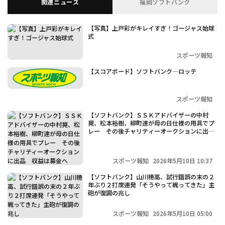
関連ニュース
福岡ソフトバンク
【写真】上戸彩がキレイすぎ！ゴージャス始球
式
スポーツ報知
利用規約
プライバシーポリシー
【スコアボード】ソフトバンク―ロッテ
運営会社
（別ウィンドウで開く）
よくある質問
スポーツ報知
特定商取引法の表示
アルバイト募集
（別ウィンドウで開く
【ソフトバンク】ＳＳＫアドバイザーの中村
晃、松本裕樹、柳町達が母の日仕様の用具でプ
レー その後チャリティーオークションに出
品 収益は募金へ
スポーツ報知
2026年5月10日 10:37
【ソフトバンク】山川穂高、試行錯誤の末の２
年ぶり２打席連発「そうやって戦ってきた」主
砲が復調の兆し
スポーツ報知
2026年5月10日 05:00