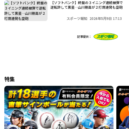
【ソフトバンク】終盤の３イニング連続被弾で
逆転許して黒星…山川穂高が２打席連発も空砲
スポーツ報知
2026年5月9日 17:13
記事提供：
特集