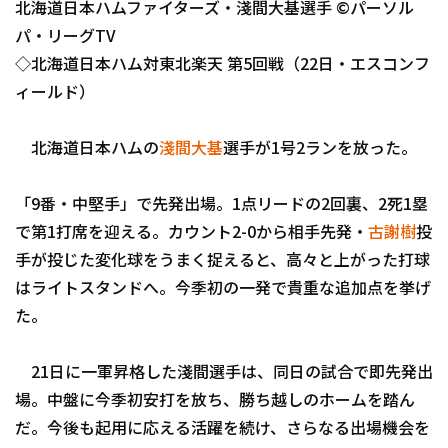
北海道日本ハムファイターズ・淺間大基選手 ©パーソル
ファーム東地区
選手名鑑トップ
ニュース
パ・リーグTV
ファーム中地区
◇北海道日本ハム対東北楽天 第5回戦（22日・エスコンフ
北海道日本ハムファイターズ
ファーム西地区
ィールド）
東北楽天ゴールデンイーグルス
交流戦
北海道日本ハムの
淺間大基
選手が1号2ランを放った。
埼玉西武ライオンズ
千葉ロッテマリーンズ
「9番・中堅手」で先発出場。1点リードの2回裏、2死1塁
設定
で第1打席を迎える。カウント2-0から相手先発・
古謝樹
投
オリックス・バファローズ
手が投じた変化球をうまく捉えると、高々と上がった打球
福岡ソフトバンクホークス
はライトスタンドへ。今季初の一発で貴重な追加点を挙げ
た。
21日に一軍昇格した淺間選手は、同日の試合で即先発出
場。中盤に今季初安打を放ち、勝ち越しのホームを踏ん
だ。今後も起用に応える活躍を続け、さらなる出場機会を