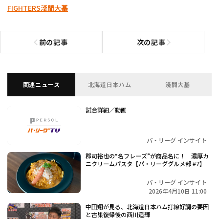
FIGHTERS
淺間大基
前の記事
次の記事
前の記事へ
次の記事へ
関連ニュース
北海道日本ハム
淺間大基
試合詳細／動画
パ・リーグ インサイト
郡司裕也の“名フレーズ”が商品名に！ 濃厚カ
ニクリームパスタ【パ・リーググルメ部 #7】
パ・リーグ インサイト
2026年4月10日 11:00
中田翔が見る、北海道日本ハム打線好調の要因
と古巣復帰後の西川遥輝