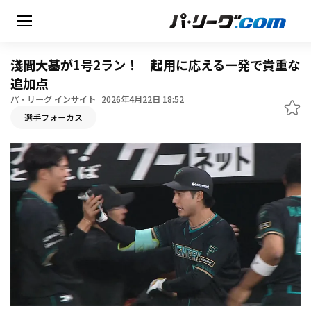
淺間大基が1号2ラン！ 起用に応える一発で貴重な
追加点
パ・リーグ インサイト
2026年4月22日 18:52
無料アカウント登録
選手フォーカス
HOME
動画
日程・結果
順位表･成績
1軍公式戦
選手名鑑