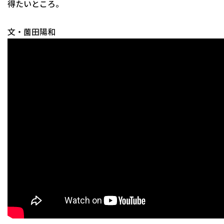
得たいところ。
文・薗田陽和
利用規約
プライバシーポリシ
運営会社
（別ウィンドウで開く）
よくある質問
特定商取引法の表示
アルバイト募集
（別