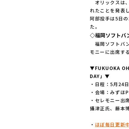
オリックスは
れたことを発表
阿部投手は5日
た。
◇福岡ソフトバンク
福岡ソフトバンクは
モニーに出席する
▼FUKUOKA OH
DAY」▼
・日程：5月24
・会場：みずほP
・セレモニー出
攝津正氏、藤本
・
ほぼ毎日更新