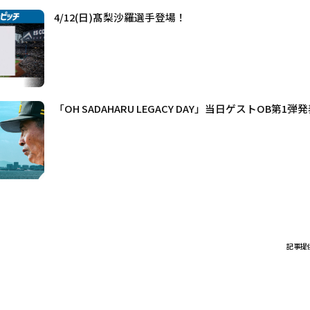
4/12(日)髙梨沙羅選手登場！
「OH SADAHARU LEGACY DAY」当日ゲストOB第1弾
記事提