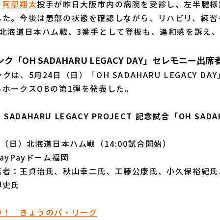
、
阿部翔太
投手が昨日大阪市内の病院を受診し、左半腱様
した。今後は患部の状態を確認しながら、リハビリ、練習
の北海道日本ハム戦、3番手として登板も、違和感を訴え
「OH SADAHARU LEGACY DAY」セレモニー出
、5月24日（日）「OH SADAHARU LEGACY D
ホークスOBの第1弾を発表した。
 SADAHARU LEGACY PROJECT 記念試合「OH SADA
日（日）北海道日本ハム戦（14:00試合開始）
ayPayドーム福岡
席者：王貞治氏、秋山幸二氏、工藤公康氏、小久保裕紀氏
博史氏
中！ きょうのパ・リーグ