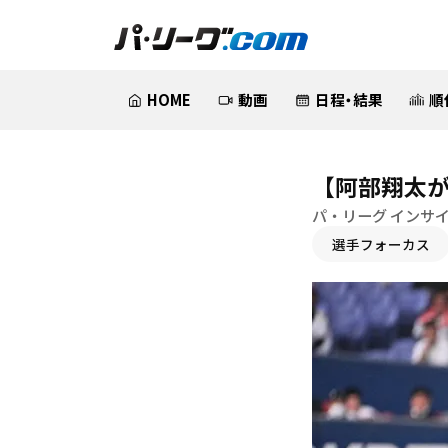
HOME
動画
日程・結果
順
【阿部翔太が
パ・リーグ インサ
選手フォーカス