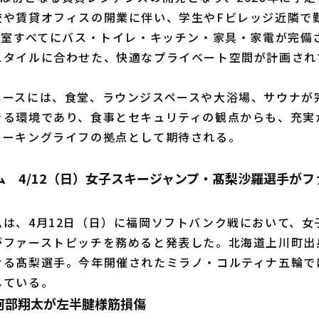
校や賃貸オフィスの開業に伴い、学生やFビレッジ近隣で
42室すべてにバス・トイレ・キッチン・家具・家電が完備
スタイルに合わせた、快適なプライベート空間が計画され
ースには、食堂、ラウンジスペースや大浴場、サウナが
きる環境であり、食事とセキュリティの観点からも、充実
ワーキングライフの拠点として期待される。
ム 4/12（日）女子スキージャンプ・髙梨沙羅選手がフ
は、4月12日（日）に福岡ソフトバンク戦において、女
がファーストピッチを務めると発表した。北海道上川町出
ける髙梨選手。今年開催されたミラノ・コルティナ五輪で
している。
阿部翔太が左半腱様筋損傷