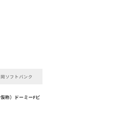
福岡ソフトバンク
（仮称）ドーミーFビ