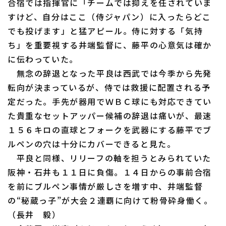
合宿では指揮官に「チームでは抑えを任されていま
すけど、自分はここ（侍ジャパン）に入ったらどこ
でも投げます」と猛アピール。侍に対する「気持
ち」を重要視する井端監督に、藤平の心意気は確か
に伝わっていた。
利用規約
プライバシーポリシー
無念の辞退となった平良は西武では今季から先発
転向が決まっているが、侍では救援に配置される予
運営会社
（別ウィンドウで開く）
よくある質問
定だった。手先が器用でＷＢＣ球にも対応できてい
特定商取引法の表示
アルバイト募集
（別ウィンドウで開く
た貴重なセットアッパー候補の辞退は痛いが、最速
１５６キロの直球とフォークを武器にする藤平でブ
ルペンの穴は十分にカバーできると見た。
平良と同様、リリーフの軸を担うとみられていた
阪神・石井も１１日に負傷。１４日からの事前合宿
を前にブルペン事情が厳しさを増す中、井端監督
の“秘蔵っ子”が大会２連覇に向けて粉骨砕身働く。
（長井 毅）