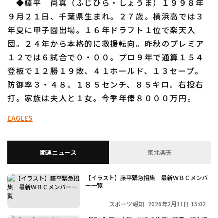
◆藤平 尚真（ふじひら・しょうま）１９９８年
９月２１日、千葉県生まれ。２７歳。横浜高では３
年夏に甲子園出場。１６年ドラフト１位で楽天入
団。２４年から本格的に救援転向。昨秋のプレミア
１２では６試合で０・００。プロ９年で通算１５４
登板で１２勝１９敗、４１ホールド、１３セーブ。
防御率３・４８。１８５センチ、８５キロ。右投右
打。家族は夫人と１女。今季年俸８０００万円。
EAGLES
関連ニュース
東北楽天
【イラスト】藤平緊急招集 最新ＷＢＣメンバ
ー一覧
スポーツ報知
2026年2月11日 15:02