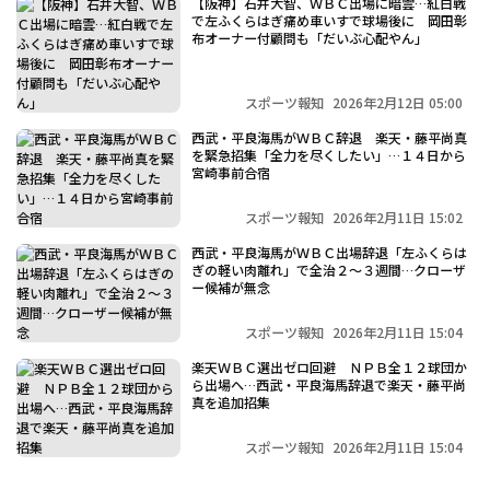
【阪神】石井大智、ＷＢＣ出場に暗雲…紅白戦
で左ふくらはぎ痛め車いすで球場後に 岡田彰
布オーナー付顧問も「だいぶ心配やん」
スポーツ報知
2026年2月12日 05:00
西武・平良海馬がＷＢＣ辞退 楽天・藤平尚真
を緊急招集「全力を尽くしたい」…１４日から
宮崎事前合宿
スポーツ報知
2026年2月11日 15:02
西武・平良海馬がＷＢＣ出場辞退「左ふくらは
ぎの軽い肉離れ」で全治２～３週間…クローザ
ー候補が無念
スポーツ報知
2026年2月11日 15:04
楽天ＷＢＣ選出ゼロ回避 ＮＰＢ全１２球団か
ら出場へ…西武・平良海馬辞退で楽天・藤平尚
真を追加招集
スポーツ報知
2026年2月11日 15:04