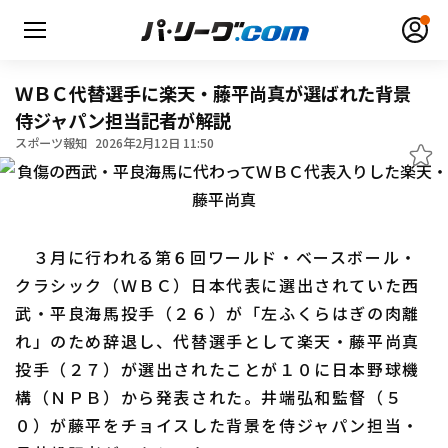
ＷＢＣ代替選手に楽天・藤平尚真が選ばれた背景
侍ジャパン担当記者が解説
スポーツ報知
2026年2月12日 11:50
無料アカウント登録
ログイン
HOME
３月に行われる第６回ワールド・ベースボール・
動画
クラシック（ＷＢＣ）日本代表に選出されていた西
武・平良海馬投手（２６）が「左ふくらはぎの肉離
日程・結果
れ」のため辞退し、代替選手として楽天・藤平尚真
投手（２７）が選出されたことが１０に日本野球機
順位表･成績
構（ＮＰＢ）から発表された。井端弘和監督（５
1軍公式戦
選手名鑑
０）が藤平をチョイスした背景を侍ジャパン担当・