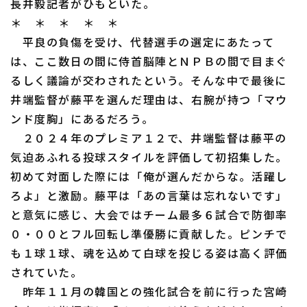
長井毅記者がひもといた。
ファーム東地区
選手名鑑トップ
ニュース
＊ ＊ ＊ ＊ ＊
ファーム中地区
平良の負傷を受け、代替選手の選定にあたって
北海道日本ハムファイターズ
は、ここ数日の間に侍首脳陣とＮＰＢの間で目まぐ
ファーム西地区
東北楽天ゴールデンイーグルス
るしく議論が交わされたという。そんな中で最後に
交流戦
井端監督が藤平を選んだ理由は、右腕が持つ「マウ
埼玉西武ライオンズ
ンド度胸」にあるだろう。
設定
千葉ロッテマリーンズ
２０２４年のプレミア１２で、井端監督は藤平の
気迫あふれる投球スタイルを評価して初招集した。
オリックス・バファローズ
初めて対面した際には「俺が選んだからな。活躍し
福岡ソフトバンクホークス
ろよ」と激励。藤平は「あの言葉は忘れないです」
と意気に感じ、大会ではチーム最多６試合で防御率
０・００とフル回転し準優勝に貢献した。ピンチで
も１球１球、魂を込めて白球を投じる姿は高く評価
されていた。
昨年１１月の韓国との強化試合を前に行った宮崎