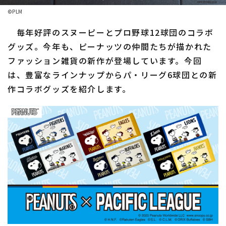
©PLM
ファーム東地区
選手名鑑トップ
ニュース
毎年好評のスヌーピーとプロ野球12球団のコラボ
ファーム中地区
北海道日本ハムファイターズ
グッズ。今年も、ピーナッツの仲間たちが描かれた
ファーム西地区
ファッション雑貨の新作が登場しています。今回
東北楽天ゴールデンイーグルス
は、豊富なラインナップからパ・リーグ6球団との新
交流戦
埼玉西武ライオンズ
作コラボグッズを紹介します。
設定
千葉ロッテマリーンズ
オリックス・バファローズ
福岡ソフトバンクホークス