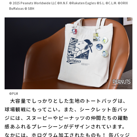
© 2025 Peanuts Worldwide LLC ©H.N.F. ©Rakuten Eagles ©S.L. ©C.L.M. ©ORIX
Buffaloas © SBH
利用規約
プライバシーポリシー
運営会社
（別ウィンドウで開く）
よくある質問
特定商取引法の表示
アルバイト募集
（別ウィンドウで開く
©PLM
大容量でしっかりとした生地のトートバッグは、
球場観戦にもってこい。また、シークレット缶バッ
ジには、スヌーピーやピーナッツの仲間たちの躍動
感あふれるプレーシーンがデザインされています。
なかには、ホログラム加工されたものも！ 缶バッジ