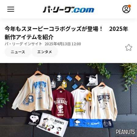
今年もスヌーピーコラボグッズが登場！ 2025年
新作アイテムを紹介
パ・リーグ インサイト
2025年4月13日 12:00
ニュース
エンタメ
無料アカウント登録
ログイン
HOME
動画
日程・結果
順位表･成績
1軍公式戦
選手名鑑