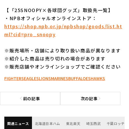
【「25SNOOPY×各球団グッズ」取扱先一覧】
・NPBオフィシャルオンラインストア：
https://shop.npb.or.jp/npbshop/goods/list.ht
ml?cid=pro_snoopy
※販売場所・店舗により取り扱い商品が異なります
※紹介した商品は売り切れの場合があります
※販売店舗やオンラインショップでご確認ください
FIGHTERS
EAGLES
LIONS
MARINES
BUFFALOES
HAWKS
前の記事
次の記事
前の記事へ
次の記事へ
関連ニュース
北海道日本ハム
東北楽天
埼玉西武
千葉ロッテ