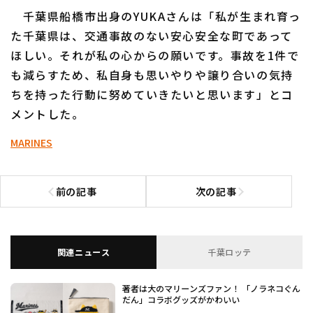
千葉県船橋市出身のYUKAさんは「私が生まれ育っ
た千葉県は、交通事故のない安心安全な町であって
ほしい。それが私の心からの願いです。事故を1件で
も減らすため、私自身も思いやりや譲り合いの気持
ちを持った行動に努めていきたいと思います」とコ
利用規約
プライバシーポリシー
メントした。
運営会社
（別ウィンドウで開く）
よくある質問
MARINES
特定商取引法の表示
アルバイト募集
（別ウィンドウで開く
前の記事
次の記事
前の記事へ
次の記事へ
関連ニュース
千葉ロッテ
著者は大のマリーンズファン！ 「ノラネコぐん
だん」コラボグッズがかわいい