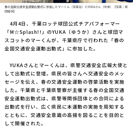
春の全国交通安全運動出動式に参加したマーくん（写真左）とYUKAさん（中央）【写真：球
ファーム東地区
選手名鑑トップ
団提供】
ニュース
ファーム中地区
4月4日、千葉ロッテ球団公式チアパフォーマー
北海道日本ハムファイターズ
「M☆Splash!!」のYUKA（ゆうか）さんと球団マ
ファーム西地区
東北楽天ゴールデンイーグルス
スコットのマーくんが、千葉県庁で行われた「春の
交流戦
全国交通安全運動出動式」に参加した。
埼玉西武ライオンズ
設定
千葉ロッテマリーンズ
YUKAさんとマーくんは、県警交通安全広報大使と
して出動式に登壇。県民の皆さんへ交通安全のメッ
オリックス・バファローズ
セージを伝え、春の交通安全運動の啓蒙活動を実施
した。千葉県と千葉県警察が主催する春の全国交通
福岡ソフトバンクホークス
安全運動出動式は、県警等関係団体との合同による
出動式を行い、広く県民に本運動の実施を周知する
とともに、交通安全意識の高揚を図ることを目的と
して開催された。