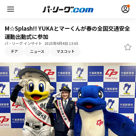
M☆Splash!! YUKAとマーくんが春の全国交通安全
運動出動式に参加
パ・リーグ インサイト
2025年4月4日 13:05
チア
ニュース
マスコット
無料アカウント登録
ログイン
HOME
動画
日程・結果
順位表･成績
1軍公式戦
選手名鑑