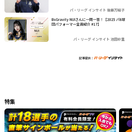
パ・リーグ インサイト 後藤万結子
BsGravity NUIさんに一問一答！【2025 パ6球
団パフォーマー全員紹介 #17】
パ・リーグ インサイト 池田紗里
記事提供：
特集