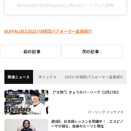
BsGravity公式(@bsgravity_official)がシェアした投稿
BUFFALOES
2025パ6球団パフォーマー全員紹介
前の記事
次の記事
前の記事へ
次の記事へ
関連ニュース
オリックス
2025パ6球団パフォーマー全員紹介
【“丈熱”】きょうのパ・リーグ【2月27日】
パ・リーグ インサイト
週3回、日本語レッスンを受講中！ エスピノ
ーザが語る、自身のルーツと現在