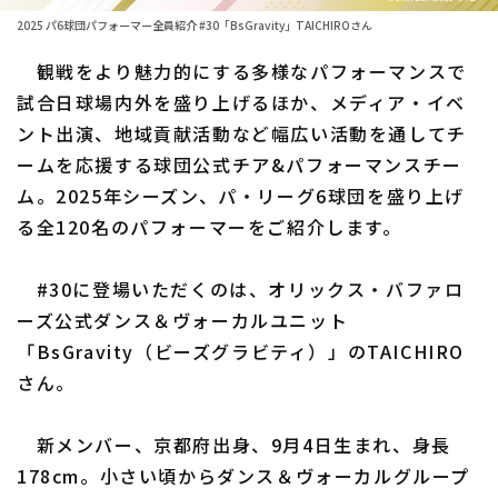
ファーム東地区
選手名鑑トップ
2025 パ6球団パフォーマー全員紹介 #30「BsGravity」TAICHIROさん
ニュース
ファーム中地区
観戦をより魅力的にする多様なパフォーマンスで
北海道日本ハムファイターズ
ファーム西地区
試合日球場内外を盛り上げるほか、メディア・イベ
東北楽天ゴールデンイーグルス
ント出演、地域貢献活動など幅広い活動を通してチ
交流戦
ームを応援する球団公式チア&パフォーマンスチー
埼玉西武ライオンズ
設定
ム。2025年シーズン、パ・リーグ6球団を盛り上げ
千葉ロッテマリーンズ
る全120名のパフォーマーをご紹介します。
オリックス・バファローズ
#30に登場いただくのは、オリックス・バファロ
福岡ソフトバンクホークス
ーズ公式ダンス＆ヴォーカルユニット
「BsGravity（ビーズグラビティ）」のTAICHIRO
さん。
新メンバー、京都府出身、9月4日生まれ、身長
178cm。小さい頃からダンス＆ヴォーカルグループ