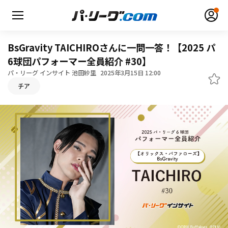
BsGravity TAICHIROさんに一問一答！【2025 パ
6球団パフォーマー全員紹介 #30】
パ・リーグ インサイト 池田紗里
2025年3月15日 12:00
無料アカウント登録
ログイン
チア
HOME
動画
日程・結果
順位表･成績
1軍公式戦
選手名鑑