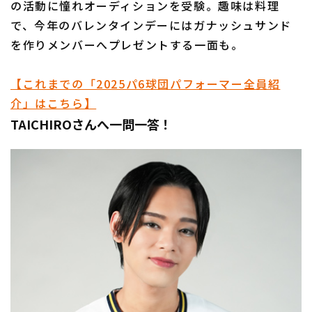
の活動に憧れオーディションを受験。趣味は料理
で、今年のバレンタインデーにはガナッシュサンド
を作りメンバーへプレゼントする一面も。
利用規約
プライバシーポリシー
【これまでの「2025パ6球団パフォーマー全員紹
運営会社
（別ウィンドウで開く）
よくある質問
介」はこちら】
TAICHIROさんへ一問一答！
特定商取引法の表示
アルバイト募集
（別ウィンドウで開く